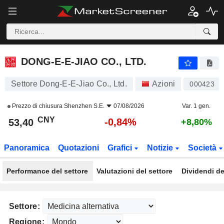
DONG-E-E-JIAO CO., LTD.
53,40
¥
-0,84%
DONG-E-E-JIAO CO., LTD.
Settore Dong-E-E-Jiao Co., Ltd.
Azioni
000423
Prezzo di chiusura
Shenzhen S.E.
07/08/2026
Var. 1 gen.
CNY
-0,84%
53,40
+8,80%
Panoramica
Quotazioni
Grafici
Notizie
Società
Performance del settore
Valutazioni del settore
Dividendi de
Settore:
Regione: