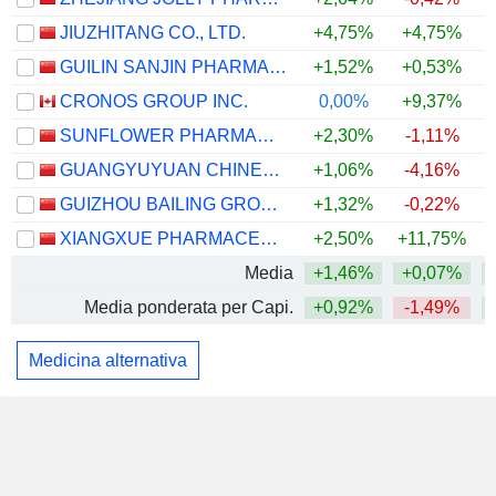
JIUZHITANG CO., LTD.
+4,75%
+4,75%
+
GUILIN SANJIN PHARMACEUTICAL CO., LTD.
+1,52%
+0,53%
CRONOS GROUP INC.
0,00%
+9,37%
SUNFLOWER PHARMACEUTICAL GROUP CO., LTD.
+2,30%
-1,11%
GUANGYUYUAN CHINESE HERBAL MEDICINE CO., LTD.
+1,06%
-4,16%
GUIZHOU BAILING GROUP PHARMACEUTICAL CO., LTD.
+1,32%
-0,22%
XIANGXUE PHARMACEUTICAL CO.,LTD.
+2,50%
+11,75%
Media
+1,46%
+0,07%
Media ponderata per Capi.
+0,92%
-1,49%
Medicina alternativa