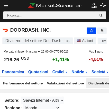
DOORDASH, INC.
216,26
$
+1,41%
DOORDASH, INC.
Dividendi del settore DoorDash, Inc.
Azioni
DAS
Mercato chiuso -
Nasdaq
22:00:00 07/08/2026
Var. 1 gen.
USD
+1,41%
216,26
-4,51%
Panoramica
Quotazioni
Grafici
Notizie
Società
Performance del settore
Valutazioni del settore
Dividendi de
Settore:
Regione: