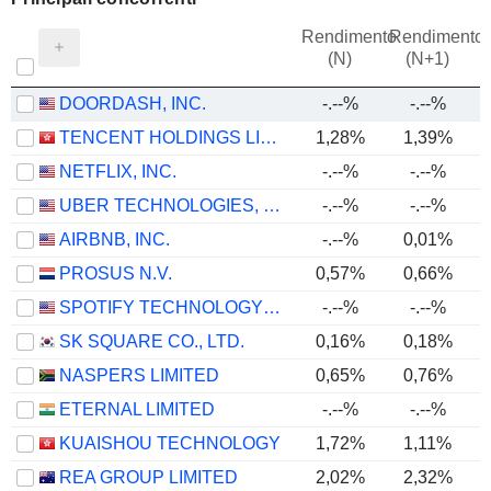
Rendimento
Rendimento
P
(N)
(N+1)
DOORDASH, INC.
-.--%
-.--%
TENCENT HOLDINGS LIMITED
1,28%
1,39%
NETFLIX, INC.
-.--%
-.--%
UBER TECHNOLOGIES, INC.
-.--%
-.--%
AIRBNB, INC.
-.--%
0,01%
PROSUS N.V.
0,57%
0,66%
SPOTIFY TECHNOLOGY S.A.
-.--%
-.--%
SK SQUARE CO., LTD.
0,16%
0,18%
NASPERS LIMITED
0,65%
0,76%
ETERNAL LIMITED
-.--%
-.--%
KUAISHOU TECHNOLOGY
1,72%
1,11%
REA GROUP LIMITED
2,02%
2,32%