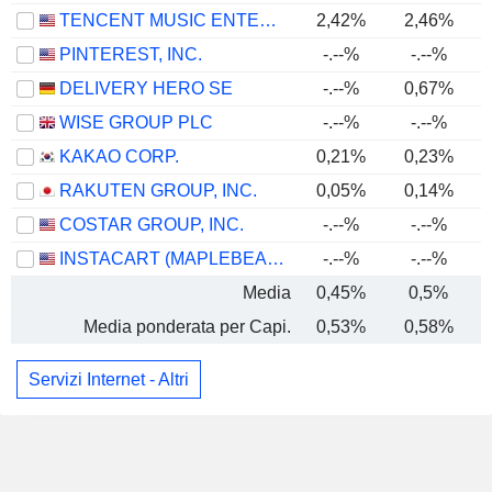
TENCENT MUSIC ENTERTAINMENT GROUP
2,42%
2,46%
PINTEREST, INC.
-.--%
-.--%
DELIVERY HERO SE
-.--%
0,67%
WISE GROUP PLC
-.--%
-.--%
KAKAO CORP.
0,21%
0,23%
RAKUTEN GROUP, INC.
0,05%
0,14%
COSTAR GROUP, INC.
-.--%
-.--%
INSTACART (MAPLEBEAR)
-.--%
-.--%
Media
0,45%
0,5%
Media ponderata per Capi.
0,53%
0,58%
Servizi Internet - Altri