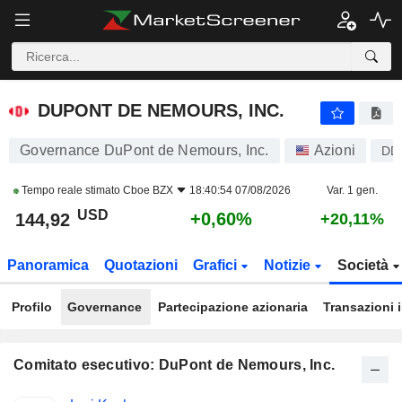
DUPONT DE NEMOURS, INC.
144,92
$
+0,60%
DUPONT DE NEMOURS, INC.
Governance DuPont de Nemours, Inc.
Azioni
DD
Tempo reale stimato
Cboe BZX
18:40:54 07/08/2026
Var. 1 gen.
USD
+0,60%
144,92
+20,11%
Panoramica
Quotazioni
Grafici
Notizie
Società
Profilo
Governance
Partecipazione azionaria
Transazioni 
Comitato esecutivo: DuPont de Nemours, Inc.
Posizioni