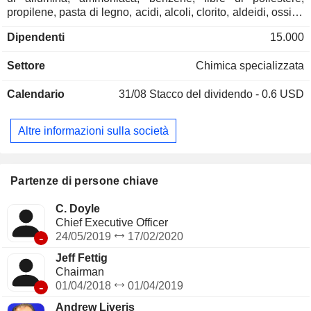
propilene, pasta di legno, acidi, alcoli, clorito, aldeidi, ossido
di etilene, ecc. Le vendite nette sono distribuite
Dipendenti
15.000
geograficamente come segue: Stati Uniti (46,5%),
Asia/Pacifico (24%), Europa/Medio Oriente/Africa (21,4%),
Settore
Chimica specializzata
America Latina (4,8%) e Canada (3,3%).
Calendario
31/08
Stacco del dividendo - 0.6 USD
Altre informazioni sulla società
Partenze di persone chiave
C. Doyle
Chief Executive Officer
-
24/05/2019
17/02/2020
Jeff Fettig
Chairman
-
01/04/2018
01/04/2019
Andrew Liveris