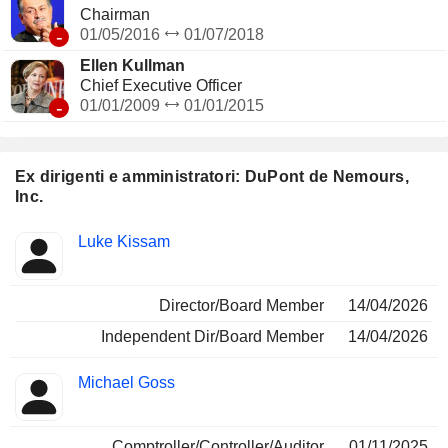
Chairman
-
01/05/2016
01/07/2018
Ellen Kullman
Chief Executive Officer
-
01/01/2009
01/01/2015
Ex dirigenti e amministratori: DuPont de Nemours,
Inc.
Posizioni
Luke Kissam
Insider
ricoperte
Director/Board Member
14/04/2026
Independent Dir/Board Member
14/04/2026
Michael Goss
Comptroller/Controller/Auditor
01/11/2025