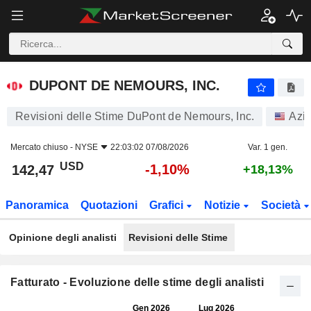
DUPONT DE NEMOURS, INC.
142,47
$
-1,10%
DUPONT DE NEMOURS, INC.
Revisioni delle Stime DuPont de Nemours, Inc.
Azio
Mercato chiuso -
NYSE
22:03:02 07/08/2026
Var. 1 gen.
USD
-1,10%
142,47
+18,13%
Panoramica
Quotazioni
Grafici
Notizie
Società
Opinione degli analisti
Revisioni delle Stime
Fatturato - Evoluzione delle stime degli analisti