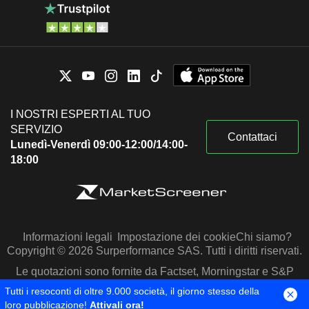
I NOSTRI ESPERTI AL TUO
SERVIZIO
Contattaci
Lunedì-Venerdì 09:00-12:00/14:00-
18:00
Informazioni legali
Impostazione dei cookie
Chi siamo?
Copyright © 2026 Surperformance SAS. Tutti i diritti riservati.
Le quotazioni sono fornite da Factset, Morningstar e S&P
Capital IQ
Tutti i resoconti di oltre 9.000 società, il giorno stesso della
loro pubblicazione!
Attivali ora!