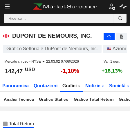
DUPONT DE NEMOURS, INC.
142,47
$
-1,10%
DUPONT DE NEMOURS, INC.
Grafico Settoriale DuPont de Nemours, Inc.
Azioni
Mercato chiuso -
NYSE
22:03:02 07/08/2026
Var. 1 gen.
USD
-1,10%
142,47
+18,13%
Panoramica
Quotazioni
Grafici
Notizie
Società
Analisi Tecnica
Grafico Statico
Grafico Total Return
Grafi
Total Return