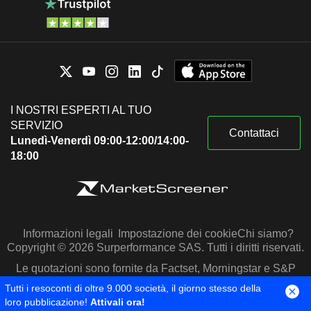
I NOSTRI ESPERTI AL TUO
SERVIZIO
Contattaci
Lunedì-Venerdì 09:00-12:00/14:00-
18:00
Informazioni legali
Impostazione dei cookie
Chi siamo?
Copyright © 2026 Surperformance SAS. Tutti i diritti riservati.
Le quotazioni sono fornite da Factset, Morningstar e S&P
Capital IQ
Tutti i resoconti di oltre 9.000 società, il giorno stesso della
loro pubblicazione!
Attivali ora!