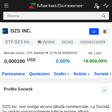
DZS INC.
0,000100
$
0,00%
DZS INC.
ETF DZS Inc.
Azioni
DZSIQ
US2682111099
Mercato chiuso -
OTC Markets
15:35:36 05/08/2026
Var. 1 gen.
USD
0,00%
0,000100
+9.900,00%
Panoramica
Quotazioni
Grafici
Notizie
Società
Profilo Società
DZS Inc. non svolge alcuna attività commerciale. La Società
ha ceduto sostanzialmente tutte le proprie attività.