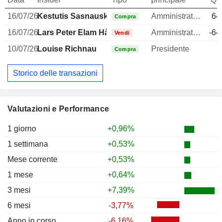
16/07/26
Kestutis Sasnauskas
Amministratore delegato
64
Compra
16/07/26
Lars Peter Elam Håkansson
Amministratore
-64
Vendi
10/07/26
Louise Richnau
Presidente
1
Compra
Storico delle transazioni
Valutazioni e Performance
1 giorno
+0,96%
1 settimana
+0,53%
Mese corrente
+0,53%
1 mese
+0,64%
3 mesi
+7,39%
6 mesi
-3,77%
Anno in corso
-6,16%