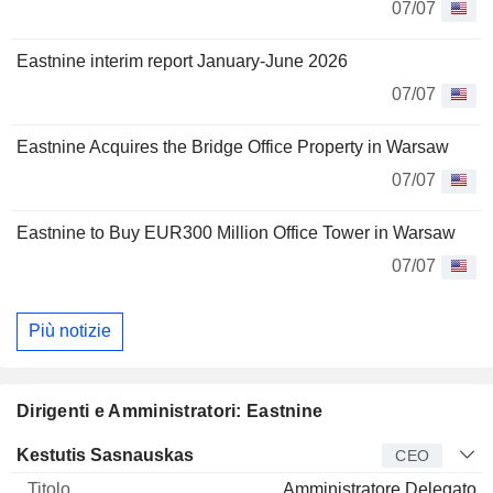
07/07
Eastnine interim report January-June 2026
07/07
Eastnine Acquires the Bridge Office Property in Warsaw
07/07
Eastnine to Buy EUR300 Million Office Tower in Warsaw
07/07
Più notizie
Dirigenti e Amministratori: Eastnine
Manager
Titolo
Età
Da
Kestutis Sasnauskas
CEO
Amministratore Delegato