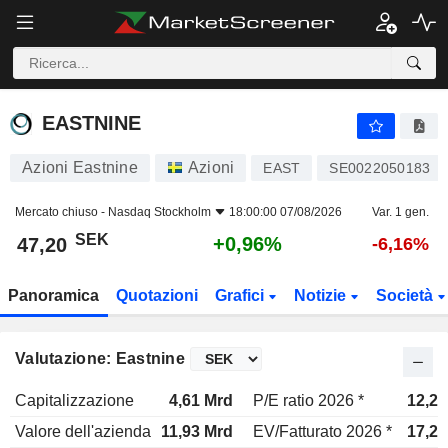
EASTNINE
47,20
kr
+0,96%
EASTNINE
Azioni Eastnine
Azioni
EAST
SE0022050183
Mercato chiuso -
Nasdaq Stockholm
18:00:00 07/08/2026
Var. 1 gen.
SEK
+0,96%
47,20
-6,16%
Panoramica
Quotazioni
Grafici
Notizie
Società
Valutazione: Eastnine
Capitalizzazione
4,61 Mrd
P/E ratio 2026 *
12,2x
Valore dell'azienda
11,93 Mrd
EV/Fatturato 2026 *
17,2x