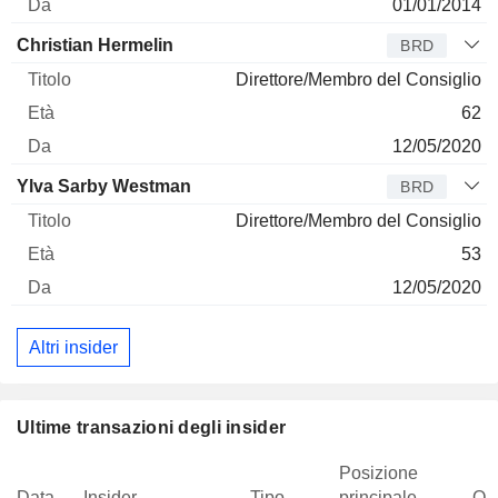
01/01/2014
Christian Hermelin
BRD
Direttore/Membro del Consiglio
62
12/05/2020
Ylva Sarby Westman
BRD
Direttore/Membro del Consiglio
53
12/05/2020
Altri insider
Ultime transazioni degli insider
Posizione
Data
Insider
Tipo
principale
Qua