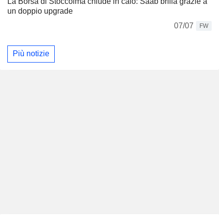
La Borsa di Stoccolma chiude in calo: Saab brilla grazie a
un doppio upgrade
07/07
FW
Più notizie