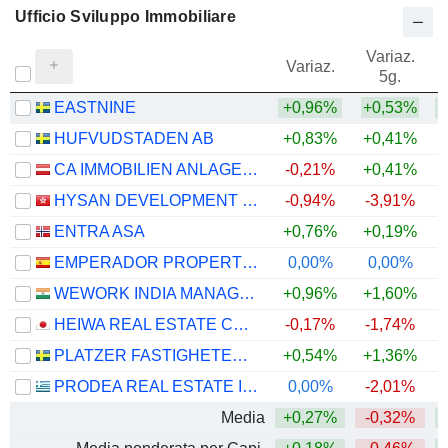
Ufficio Sviluppo Immobiliare
Variaz.
V
Variaz.
5g.
EASTNINE
+0,96%
+0,53%
HUFVUDSTADEN AB
+0,83%
+0,41%
CA IMMOBILIEN ANLAGEN AG
-0,21%
+0,41%
HYSAN DEVELOPMENT COMPANY LIMITED
-0,94%
-3,91%
+
ENTRA ASA
+0,76%
+0,19%
EMPERADOR PROPERTIES SOCIMI, S.A.
0,00%
0,00%
+
WEWORK INDIA MANAGEMENT LIMITED
+0,96%
+1,60%
HEIWA REAL ESTATE CO., LTD.
-0,17%
-1,74%
PLATZER FASTIGHETER HOLDING AB
+0,54%
+1,36%
PRODEA REAL ESTATE INVESTMENT COMPANY SOCIÉTÉ ANONYME
0,00%
-2,01%
Media
+0,27%
-0,32%