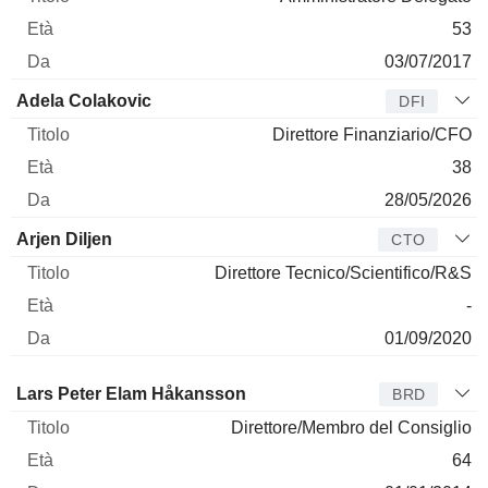
53
03/07/2017
Adela Colakovic
DFI
Direttore Finanziario/CFO
38
28/05/2026
Arjen Diljen
CTO
Direttore Tecnico/Scientifico/R&S
-
01/09/2020
Amministratore
Titolo
Età
Da
Lars Peter Elam Håkansson
BRD
Direttore/Membro del Consiglio
64