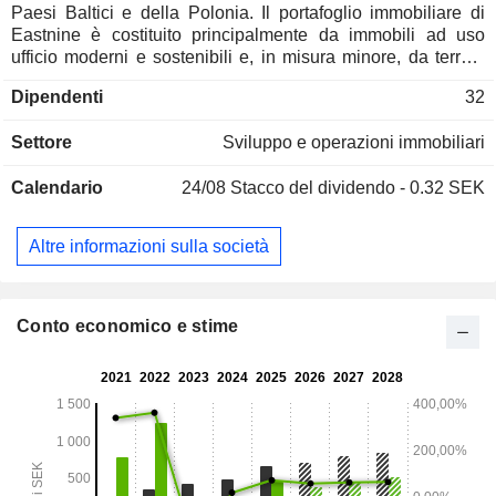
Paesi Baltici e della Polonia. Il portafoglio immobiliare di
Eastnine è costituito principalmente da immobili ad uso
ufficio moderni e sostenibili e, in misura minore, da terreni
destinati a futuri progetti. L'obiettivo generale della Società è
Dipendenti
32
quello di generare un rendimento complessivo
dell'investimento sostenibile e attraente per i propri azionisti.
Settore
Sviluppo e operazioni immobiliari
Le attività della Società sono suddivise in tre segmenti di
attività: Immobili in Lituania, Immobili in Lettonia e Immobili
Calendario
24/08
Stacco del dividendo - 0.32 SEK
in Polonia. Gli immobili in Lituania sono concentrati in tre
aree: il quartiere centrale degli affari, il quartiere
parlamentare e l’area di sviluppo nei pressi della stazione
Altre informazioni sulla società
centrale; gli immobili in Lettonia comprendono tre immobili
ad uso ufficio e un immobile in fase di sviluppo in posizioni
centrali a Riga; gli immobili in Polonia comprendono due
immobili ad uso ufficio situati a Poznan.
Conto economico e stime