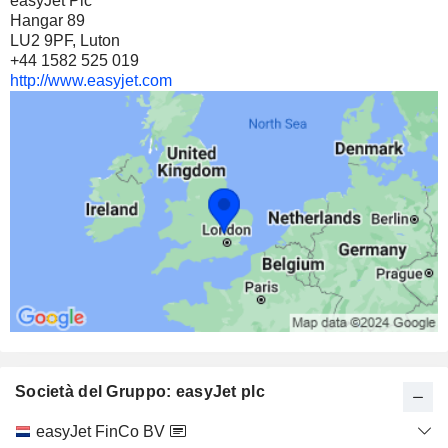
easyJet Plc
Hangar 89
LU2 9PF, Luton
+44 1582 525 019
http://www.easyjet.com
Società del Gruppo: easyJet plc
Categoria
easyJet FinCo BV