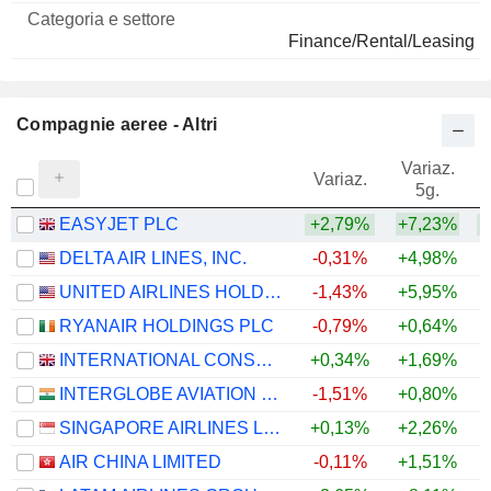
Nome
e settore
Finance/Rental/Leasing
Compagnie aeree - Altri
Variaz.
V
Variaz.
5g.
EASYJET PLC
+2,79%
+7,23%
+
DELTA AIR LINES, INC.
-0,31%
+4,98%
+
UNITED AIRLINES HOLDINGS, INC.
-1,43%
+5,95%
+
RYANAIR HOLDINGS PLC
-0,79%
+0,64%
INTERNATIONAL CONSOLIDATED AIRLINES GROUP, S.A.
+0,34%
+1,69%
+
INTERGLOBE AVIATION LIMITED
-1,51%
+0,80%
SINGAPORE AIRLINES LIMITED
+0,13%
+2,26%
+
AIR CHINA LIMITED
-0,11%
+1,51%