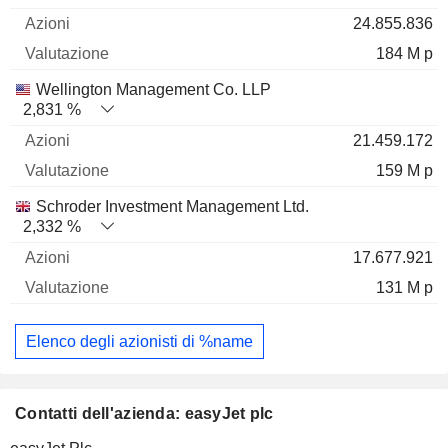
24.855.836
184 M p
Wellington Management Co. LLP
2,831 %
21.459.172
159 M p
Schroder Investment Management Ltd.
2,332 %
17.677.921
131 M p
Elenco degli azionisti di %name
Contatti dell'azienda: easyJet plc