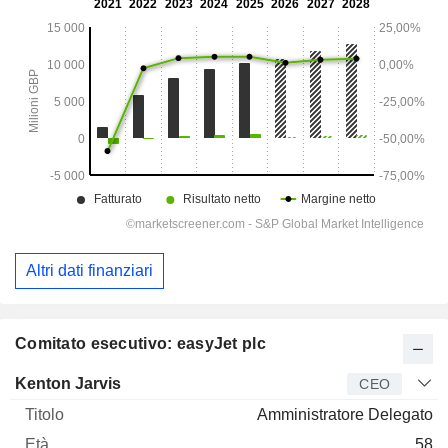
Altri dati finanziari
Comitato esecutivo: easyJet plc
Manager
Titolo
Età
Da
Kenton Jarvis
CEO
Amministratore Delegato
58