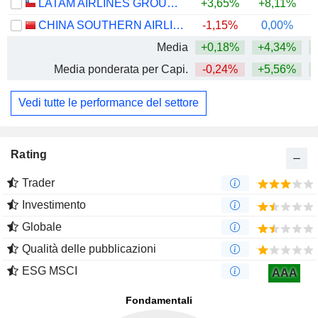
LATAM AIRLINES GROUP S.A.
+3,65%
+8,11%
+
CHINA SOUTHERN AIRLINES COMPANY LIMITED
-1,15%
0,00%
Media
+0,18%
+4,34%
+
Media ponderata per Capi.
-0,24%
+5,56%
+
Vedi tutte le performance del settore
Rating
Trader
Investimento
Globale
Qualità delle pubblicazioni
ESG MSCI
AAA