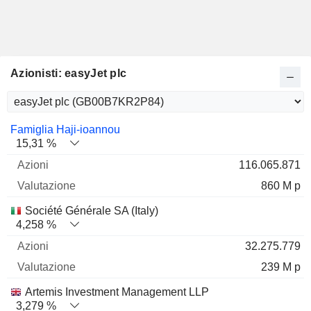
Azionisti: easyJet plc
Nome
Azioni
%
Valutazione
Famiglia Haji-ioannou
15,31 %
116.065.871
860 M p
Société Générale SA (Italy)
4,258 %
32.275.779
239 M p
Artemis Investment Management LLP
3,279 %