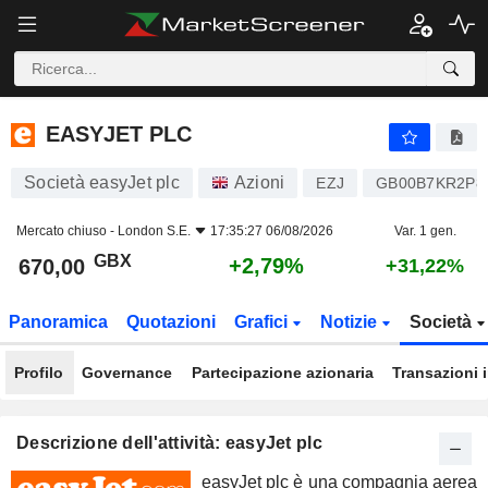
EASYJET PLC
670,00
p
+2,79%
EASYJET PLC
Società easyJet plc
Azioni
EZJ
GB00B7KR2P8
Mercato chiuso -
London S.E.
17:35:27 06/08/2026
Var. 1 gen.
GBX
+2,79%
670,00
+31,22%
Panoramica
Quotazioni
Grafici
Notizie
Società
Profilo
Governance
Partecipazione azionaria
Transazioni 
Descrizione dell'attività: easyJet plc
easyJet plc è una compagnia aerea