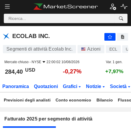
ECOLAB INC.
284,40
$
-0,27%
ECOLAB INC.
Segmenti di attività Ecolab Inc.
Azioni
ECL
US
Mercato chiuso -
NYSE
22:00:02 10/08/2026
Var. 1 gen.
USD
-0,27%
284,40
+7,97%
Panoramica
Quotazioni
Grafici
Notizie
Società
Previsioni degli analisti
Conto economico
Bilancio
Flusso
Fatturato 2025 per segmento di attività