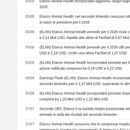
05/08
Elanco Animal Health Incorporated aggiorna i target sugli ut
2026
05/08
Elanco Animal Health: nel secondo trimestre crescono utili re
al rialzo le previsioni per il 2026
05/08
(ELAN) Elanco Animal Health prevede per il 2026 ricavi 
e 5,14 Mrd USD, rispetto alle stime di FactSet di 5,07 Mr
05/08
(ELAN) Elanco Animal Health prevede per il 2026 utili per a
USD e 1,16 USD, contro una stima FactSet di 1,07 USD
05/08
(ELAN) Elanco Animal Health Incorporated prevede per il t
azione rettificato compreso tra 0,19 USD e 0,22 USD
05/08
Earnings Flash (ELAN): Elanco Animal Health Incorporated 
secondo trimestre pari a 1,37 Mrd USD, superando le sti
USD
05/08
(ELAN) Elanco Animal Health Incorporated prevede ricavi p
compresi tra 1,20 Mrd USD e 1,22 Mrd USD
27/07
Secondo UBS, Elanco è la società meglio posizionata nel 
animale in vista dei risultati del secondo trimestre
22/07
Elanco Animal Health annuncia che le compresse masticab