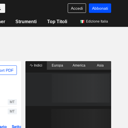
Accedi
Abbonati
ner
Strumenti
Top Titoli
Edizione Italia
Indici
Europa
America
Asia
ort PDF
MT
MT
ario
Settore
Derivati
ETF