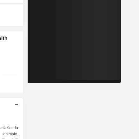
lth
 un'azienda
e animale.