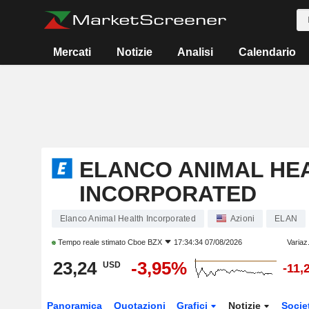
Mercati
Notizie
Analisi
Calendario
ELANCO ANIMAL HE
INCORPORATED
Elanco Animal Health Incorporated
Azioni
ELAN
Tempo reale stimato
Cboe BZX
17:34:34 07/08/2026
Variaz
23,24
-3,95%
USD
-11,
Panoramica
Quotazioni
Grafici
Notizie
Socie