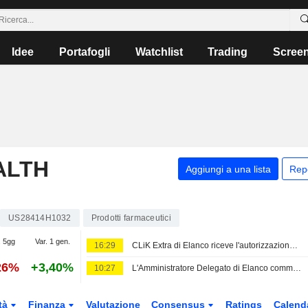
Idee
Portafogli
Watchlist
Trading
Scree
ALTH
Aggiungi a una lista
Rep
US28414H1032
Prodotti farmaceutici
. 5gg
Var. 1 gen.
16:29
CLiK Extra di Elanco riceve l'autorizzazione all'uso di emergenza della FDA per il verme della piaga del Nuovo Mondo
26%
+3,40%
10:27
L'Amministratore Delegato di Elanco commenta il rialzo delle previsioni e l'aumento dei morsi di zecca
tà
Finanza
Valutazione
Consensus
Ratings
Calend