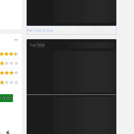
Altri top & flop
Top Titoli
AAA