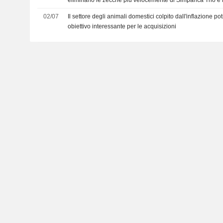
eliminano le zecche più velocemente di Simparica Trio e
02/07
Il settore degli animali domestici colpito dall'inflazione p
obiettivo interessante per le acquisizioni