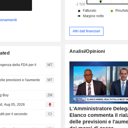
portafoglio di prodotti per a
allevamento destinati a bovini, inclus
carne e da latte, pollame, suini e ovini
bbonamenti
Altri dati finanziari
Analisi/Opinioni
rated
ergenza della FDA per il
MT
lle previsioni e l'aumento
MT
ng Buy
ZM
ll, Aug 05, 2026
L'Amministratore Deleg
tili per il secondo
CI
Elanco commenta il rial
delle previsioni e l'aum