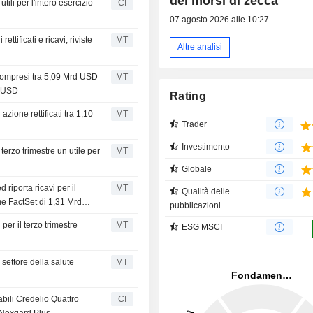
dei morsi di zecca
ili per l'intero esercizio
CI
07 agosto 2026 alle 10:27
ttificati e ricavi; riviste
MT
Altre analisi
compresi tra 5,09 Mrd USD
MT
d USD
Rating
zione rettificati tra 1,10
MT
Trader
Investimento
erzo trimestre un utile per
MT
Globale
riporta ricavi per il
MT
Qualità delle
me FactSet di 1,31 Mrd
pubblicazioni
er il terzo trimestre
MT
ESG MSCI
settore della salute
MT
ili Credelio Quattro
CI