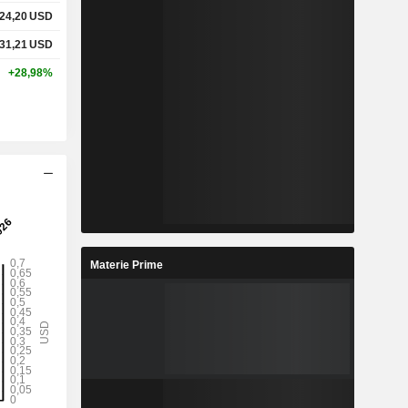
24,20
USD
31,21
USD
+28,98%
Materie Prime