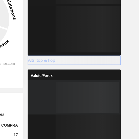
Altri top & flop
Valute/Forex
ra
COMPRA
17