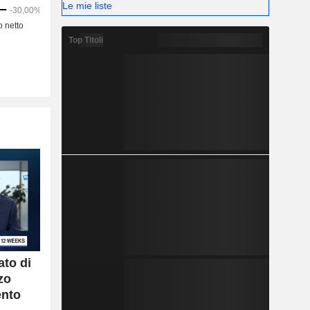
Le mie liste
nimali da
i bovini da
.
Top Titoli
ato di
zo
ento