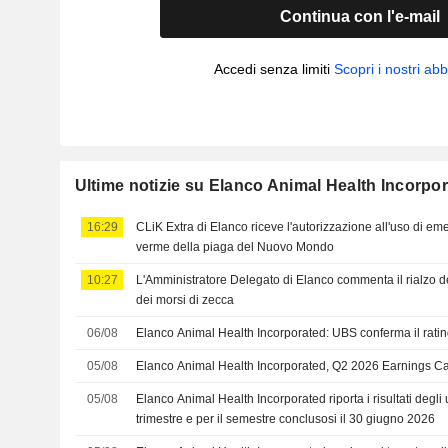
Continua con l'e-mail
Accedi senza limiti
Scopri i nostri a
Ultime notizie su Elanco Animal Health Incorpo
16:29
CLiK Extra di Elanco riceve l'autorizzazione all'uso di em
verme della piaga del Nuovo Mondo
10:27
L'Amministratore Delegato di Elanco commenta il rialzo de
dei morsi di zecca
06/08
Elanco Animal Health Incorporated: UBS conferma il rati
05/08
Elanco Animal Health Incorporated, Q2 2026 Earnings Ca
05/08
Elanco Animal Health Incorporated riporta i risultati degli u
trimestre e per il semestre conclusosi il 30 giugno 2026