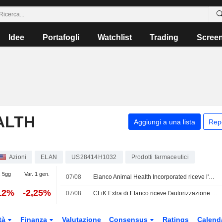
Idee
Portafogli
Watchlist
Trading
Scree
ALTH
Aggiungi a una lista
Rep
Azioni
ELAN
US28414H1032
Prodotti farmaceutici
. 5gg
Var. 1 gen.
07/08
Elanco Animal Health Incorporated riceve l'autorizzazione all'uso di emergenza dalla FDA per lo spray CLiK Extra contro la mosca carnivora nel bestiame e nella fauna selvatica
12%
-2,25%
07/08
CLiK Extra di Elanco riceve l'autorizzazione all'uso di emergenza della FDA per il verme della piaga del Nuovo Mondo
tà
Finanza
Valutazione
Consensus
Ratings
Calend