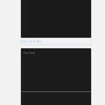
Altri top & flop
Top Titoli