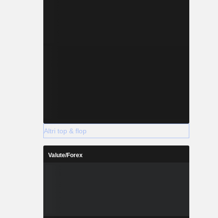
Altri top & flop
Valute/Forex