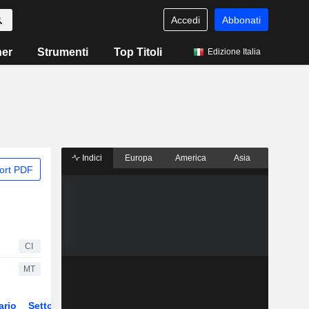
Accedi
Abbonati
ner
Strumenti
Top Titoli
Edizione Italia
Indici
Europa
America
Asia
ort PDF
CI
MT
ario
Settore
Derivati
ETF