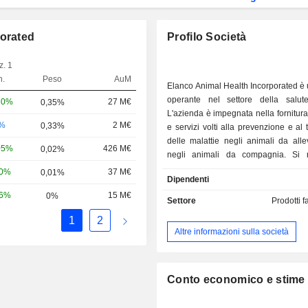
porated
Profilo Società
z. 1
n.
Peso
AuM
Elanco Animal Health Incorporated è
operante nel settore della salut
10%
27 M€
0,35%
L'azienda è impegnata nella fornitura 
-%
2 M€
0,33%
e servizi volti alla prevenzione e al 
delle malattie negli animali da all
05%
426 M€
0,02%
negli animali da compagnia. Si 
animali di diverse specie, tra cui c
10%
37 M€
0,01%
Dipendenti
bovini, pollame, suini e ovini. I suoi 
56%
15 M€
0%
la salute degli animali da compagn
Settore
Prodotti 
questi ultimi a vivere una vita più
1
2
sana e più attiva. Il suo portafoglio di 
Altre informazioni sulla società
la salute degli animali da co
incentrato su antiparassitari, der
vaccini e terapie per il dolore e altr
Comprende portafogli di antiparas
Conto economico e stime
mercato della salute degli a
compagnia basati su indicazioni