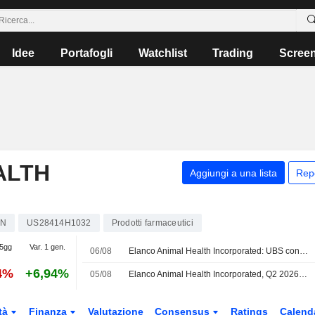
Idee
Portafogli
Watchlist
Trading
Scree
ALTH
Aggiungi a una lista
Rep
AN
US28414H1032
Prodotti farmaceutici
 5gg
Var. 1 gen.
06/08
Elanco Animal Health Incorporated: UBS conferma il rating Buy
4%
+6,94%
05/08
Elanco Animal Health Incorporated, Q2 2026 Earnings Call, Aug 05, 2026
tà
Finanza
Valutazione
Consensus
Ratings
Calend