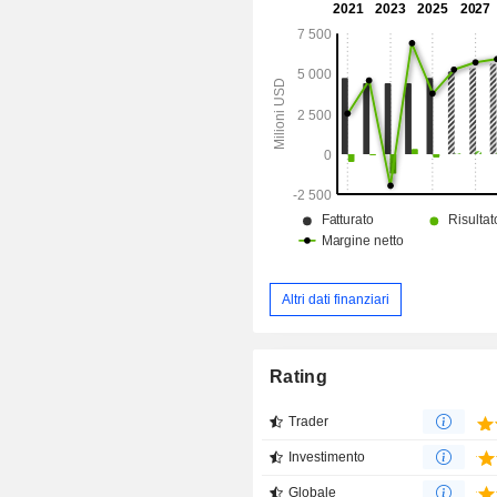
formulazioni, con prodotti che prot
animali da compagnia da pulci,
parassiti interni. Offre Advantage, K-
Advocate e AdTab, che sono trat
banco per la prevenzione e l’elimi
pulci e zecche. I suoi prodotti per
allevamento aiutano gli allevatori a m
salute e il benessere degli animali
portafoglio di prodotti per a
allevamento destinati a bovini, inclus
carne e da latte, pollame, suini e ovini
Altri dati finanziari
Rating
Trader
Investimento
Globale