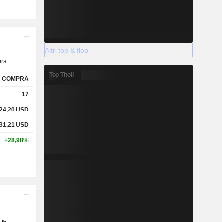
Altri top & flop
ra
Top Titoli
COMPRA
17
24,20
USD
31,21
USD
+28,98%