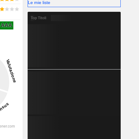
Le mie liste
Top Titoli
AAA