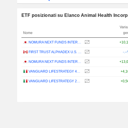
ETF posizionati su Elanco Animal Health Incor
Varia
Nome
ge
NOMURA NEXT FUNDS INTERNATIONAL EQUITY MSCI-KOKUSAI (YEN-HEDGED) ETF - JPY
+10,
FIRST TRUST ALPHADEX U.S. HEALTH CARE SECTOR INDEX ETF - CAD HEDGED
-.-
NOMURA NEXT FUNDS INTERNATIONAL EQUITY MSCI-KOKUSAI (UNHEDGED) ETF - JPY
+13,
VANGUARD LIFESTRATEGY 40% EQUITY UCITS ETF - DISTRIBUTING - EUR
+4,
VANGUARD LIFESTRATEGY 20% EQUITY UCITS ETF - DISTRIBUTING - EUR
+0,