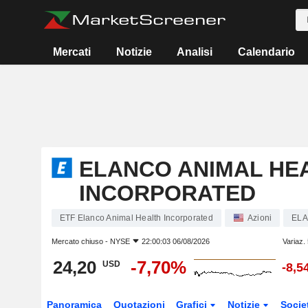
Mercati
Notizie
Analisi
Calendario
ELANCO ANIMAL HE
INCORPORATED
ETF Elanco Animal Health Incorporated
Azioni
EL
Mercato chiuso -
NYSE
22:00:03 06/08/2026
Variaz.
24,20
-7,70%
USD
-8,5
Panoramica
Quotazioni
Grafici
Notizie
Socie