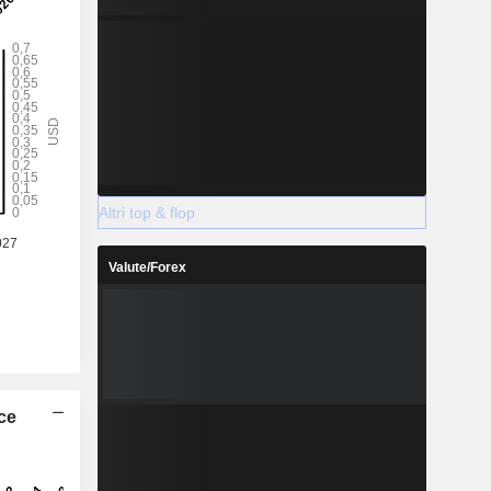
Altri top & flop
Valute/Forex
ice