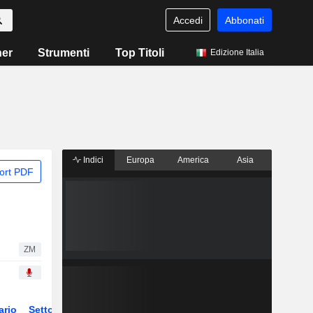
Accedi
Abbonati
ner
Strumenti
Top Titoli
Edizione Italia
Indici
Europa
America
Asia
ort PDF
ZM
ario
Settore
Derivati
ETF