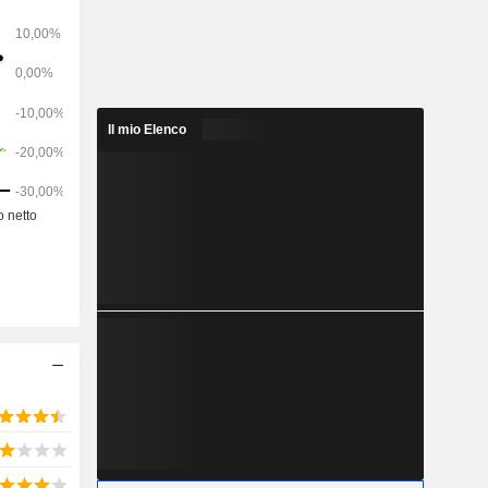
eggono gli
 zecche e
9 Advantix,
tamenti da
nazione di
 animali da
Il mio Elenco
igliorare la
. Offre un
nimali da
i bovini da
.