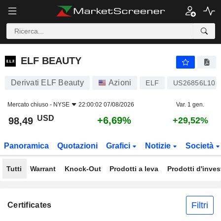
ELF BEAUTY
98,49
$
+6,69%
ELF BEAUTY
Derivati ELF Beauty
Azioni
ELF
US26856L103
Mercato chiuso -
NYSE
22:00:02 07/08/2026
Var. 1 gen.
USD
+6,69%
98,49
+29,52%
Panoramica
Quotazioni
Grafici
Notizie
Società
Tutti
Warrant
Knock-Out
Prodotti a leva
Prodotti d'inve
Filtri
Certificates