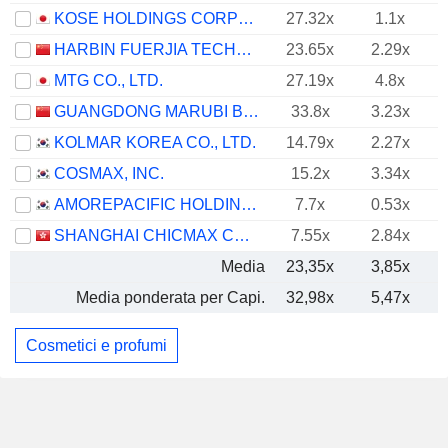
KOSE HOLDINGS CORPORATION
27.32x
1.1x
HARBIN FUERJIA TECHNOLOGY CO., LTD.
23.65x
2.29x
MTG CO., LTD.
27.19x
4.8x
GUANGDONG MARUBI BIOTECHNOLOGY CO., LTD.
33.8x
3.23x
KOLMAR KOREA CO., LTD.
14.79x
2.27x
COSMAX, INC.
15.2x
3.34x
AMOREPACIFIC HOLDINGS CORP.
7.7x
0.53x
SHANGHAI CHICMAX COSMETIC CO., LTD.
7.55x
2.84x
Media
23,35x
3,85x
Media ponderata per Capi.
32,98x
5,47x
Cosmetici e profumi