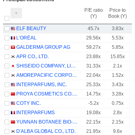
P/E ratio
Price to
(Y)
Book (Y)
ELF BEAUTY
45.7x
3.83x
L'ORÉAL
29.56x
5.53x
GALDERMA GROUP AG
59.27x
5.85x
APR CO., LTD.
23.88x
15.85x
SHISEIDO COMPANY, LIMITED
31.33x
2.1x
AMOREPACIFIC CORPORATION
22.04x
1.52x
INTERPARFUMS, INC.
25.33x
3.43x
PROYA COSMETICS CO.,LTD.
14.75x
3.28x
COTY INC.
-5.2x
0.75x
INTERPARFUMS
19.08x
2.8x
YUNNAN BOTANEE BIO-TECHNOLOGY GROUP CO.LTD
22.15x
2.15x
D'ALBA GLOBAL CO., LTD.
21.95x
9.6x