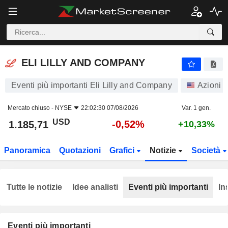
ELI LILLY AND COMPANY
1.185,71
$
-0,52%
ELI LILLY AND COMPANY
Eventi più importanti Eli Lilly and Company
Azioni
Mercato chiuso -
NYSE
22:02:30 07/08/2026
Var. 1 gen.
USD
-0,52%
1.185,71
+10,33%
Panoramica
Quotazioni
Grafici
Notizie
Società
Tutte le notizie
Idee analisti
Eventi più importanti
In
Eventi più importanti