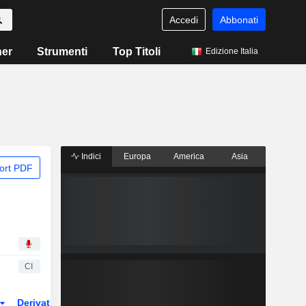
Accedi
Abbonati
ner
Strumenti
Top Titoli
Edizione Italia
Indici
Europa
America
Asia
ort PDF
CI
Derivati