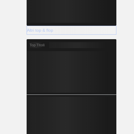
Altri top & flop
Top Titoli