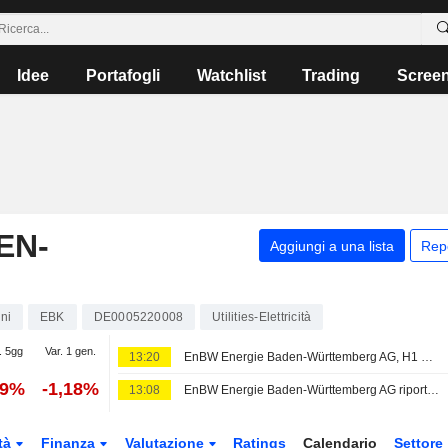
Idee
Portafogli
Watchlist
Trading
Scree
EN-
Aggiungi a una lista
Rep
ni
EBK
DE0005220008
Utilities-Elettricità
. 5gg
Var. 1 gen.
13:20
EnBW Energie Baden-Württemberg AG, H1 2026 Earnings Call, Aug 07, 2026
59%
-1,18%
13:08
EnBW Energie Baden-Württemberg AG riporta i risultati degli utili per il secondo trimestre e per il semestre conclusosi il 30 giugno 2026
tà
Finanza
Valutazione
Ratings
Calendario
Settore