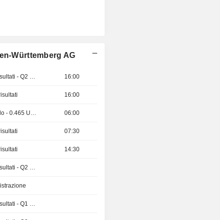
aden-Württemberg AG
Pubblicazioni dei risultati - Q2 2026
16:00
sultati
16:00
Stacco del dividendo - 0.465 USD
06:00
sultati
07:30
sultati
14:30
Pubblicazioni dei risultati - Q2 2026
istrazione
Pubblicazioni dei risultati - Q1 2027