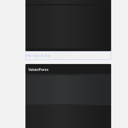
Altri top & flop
Valute/Forex