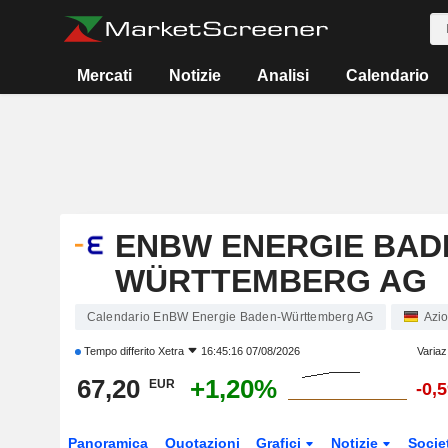
Mercati
Notizie
Analisi
Calendario
ENBW ENERGIE BAD
WÜRTTEMBERG AG
Calendario EnBW Energie Baden-Württemberg AG
Azio
Tempo differito
Xetra
16:45:16 07/08/2026
Variaz
67,20
+1,20%
EUR
-0,
Panoramica
Quotazioni
Grafici
Notizie
Socie