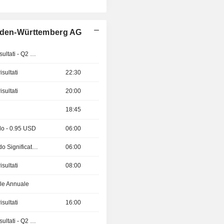
Baden-Württemberg AG
Pubblicazioni dei risultati - Q2 2026
sultati
22:30
sultati
20:00
18:45
do - 0.95 USD
06:00
Divisione / Dividendo Significativo
06:00
sultati
08:00
le Annuale
sultati
16:00
Pubblicazioni dei risultati - Q2 2026