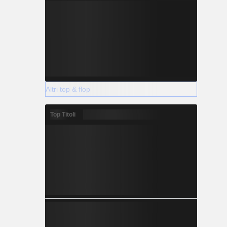
Altri top & flop
Top Titoli