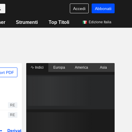
Accedi
Abbonati
ner
Strumenti
Top Titoli
Edizione Italia
Indici
Europa
America
Asia
ort PDF
RE
RE
Derivati