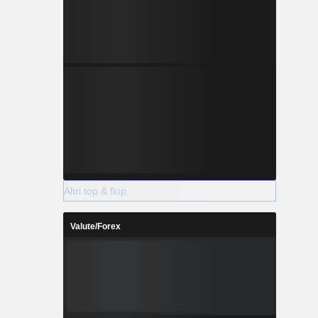
Altri top & flop
Valute/Forex