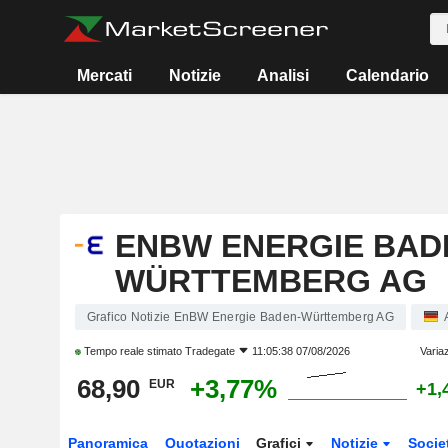
Mercati
Notizie
Analisi
Calendario
ENBW ENERGIE BAD
WÜRTTEMBERG AG
Grafico Notizie EnBW Energie Baden-Württemberg AG
Tempo reale stimato
Tradegate
11:05:38 07/08/2026
Varia
68,90
+3,77%
EUR
+1,
Panoramica
Quotazioni
Grafici
Notizie
Socie