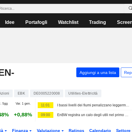
Idee
Portafogli
Watchlist
Trading
Scree
EN-
Aggiungi a una lista
Rep
Azioni
EBK
DE0005220008
Utilities-Elettricità
z. 5gg
Var. 1 gen.
11:01
I bassi livelli dei fiumi penalizzano leggermente le centrali idroelettriche di EnBW, riferisce il CFO
48%
+0,88%
09:00
EnBW registra un calo degli utili nel primo semestre a causa dell'abbandono del carbone e del basso livello dei fiumi
tà
Finanza
Valutazione
Ratings
Calendario
Settore