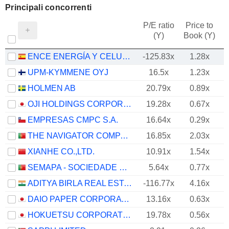
Principali concorrenti
P/E ratio
Price to
(Y)
Book (Y)
ENCE ENERGÍA Y CELULOSA, S.A.
-125.83x
1.28x
UPM-KYMMENE OYJ
16.5x
1.23x
HOLMEN AB
20.79x
0.89x
OJI HOLDINGS CORPORATION
19.28x
0.67x
EMPRESAS CMPC S.A.
16.64x
0.29x
THE NAVIGATOR COMPANY, S.A.
16.85x
2.03x
XIANHE CO.,LTD.
10.91x
1.54x
SEMAPA - SOCIEDADE DE INVESTIMENTO E GESTÃO, SGPS, S.A.
5.64x
0.77x
ADITYA BIRLA REAL ESTATE LIMITED
-116.77x
4.16x
DAIO PAPER CORPORATION
13.16x
0.63x
HOKUETSU CORPORATION
19.78x
0.56x