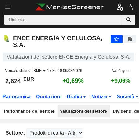
ENCE ENERGÍA Y CELULOSA, S.A.
2,624
€
+0,69%
ENCE ENERGÍA Y CELULOSA,
S.A.
Valutazioni del settore ENCE Energía y Celulosa, S.A.
Mercato chiuso -
BME
17:35:10 06/08/2026
Var. 1 gen.
EUR
+0,69%
2,624
+9,06%
Panoramica
Quotazioni
Grafici
Notizie
Società
Performance del settore
Valutazioni del settore
Dividendi de
Settore: