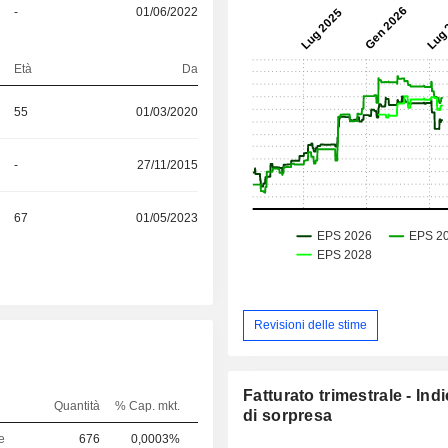
-
01/06/2022
S
Età
Da
55
01/03/2020
-
27/11/2015
67
01/05/2023
Revisioni delle stime
Fatturato trimestrale - Ind
Quantità
% Cap. mkt.
di sorpresa
e
676
0,0003%