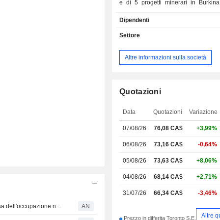
e di 5 progetti minerari in Burkina
Costa d'Avorio (2) e Mali.
Dipendenti
Settore
Altre informazioni sulla società
Quotazioni
Data
Quotazioni
Variazione
07/08/26
76,08
CA$
+3,99%
06/08/26
73,16 CA$
-0,64%
05/08/26
73,63 CA$
+8,06%
04/08/26
68,14 CA$
+2,71%
31/07/26
66,34 CA$
-3,46%
Borse in rialzo e sterlina in crescita dopo il calo a sorpresa dell'occupazione negli USA
AN
Altre q
Prezzo in differita Toronto S.E.