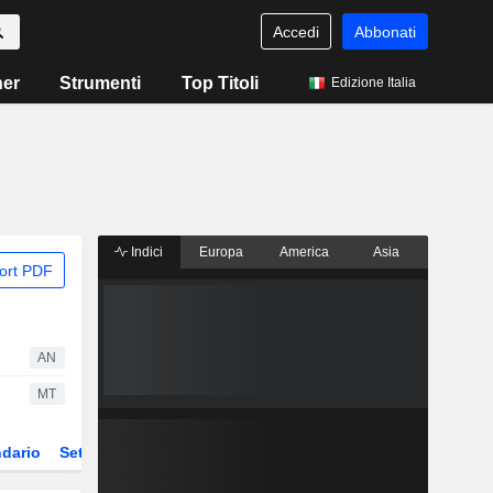
Accedi
Abbonati
ner
Strumenti
Top Titoli
Edizione Italia
Indici
Europa
America
Asia
ort PDF
AN
MT
dario
Settore
Derivati
ETF