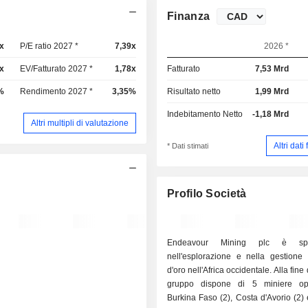
Finanza
x
P/E ratio 2027 *
7,39x
2026 *
x
EV/Fatturato 2027 *
1,78x
Fatturato
7,53 Mrd
%
Rendimento 2027 *
3,35%
Risultato netto
1,99 Mrd
Indebitamento Netto
-1,18 Mrd
Altri multipli di valutazione
Altri dati
* Dati stimati
Profilo Società
Endeavour Mining plc è speci
nell'esplorazione e nella gestione 
d'oro nell'Africa occidentale. Alla fine del 2025, il
gruppo dispone di 5 miniere ope
Burkina Faso (2), Costa d'Avorio (2)