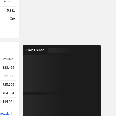
 Faso (2),
5.381
Oro
Il mio Elenco
Volume
323.425
333.366
725.955
404.394
194.021
uotazioni