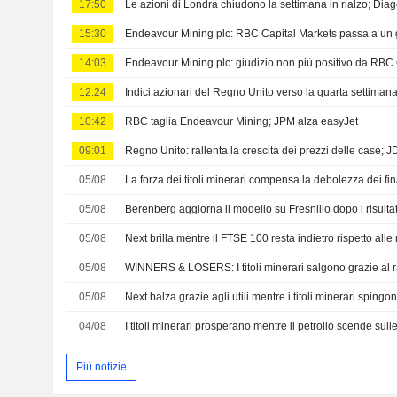
17:50
Le azioni di Londra chiudono la settimana in rialzo; Di
15:30
Endeavour Mining plc: RBC Capital Markets passa a un g
14:03
Endeavour Mining plc: giudizio non più positivo da RBC
12:24
10:42
RBC taglia Endeavour Mining; JPM alza easyJet
09:01
05/08
05/08
05/08
Next brilla mentre il FTSE 100 resta indietro rispetto all
05/08
05/08
Next balza grazie agli utili mentre i titoli minerari sping
04/08
Più notizie