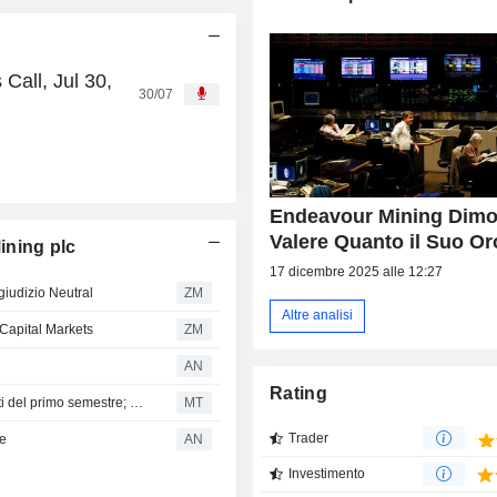
Call, Jul 30,
30/07
Endeavour Mining Dimos
Valere Quanto il Suo Or
ining plc
17 dicembre 2025 alle 12:27
iudizio Neutral
ZM
Altre analisi
 Capital Markets
ZM
AN
Rating
Berenberg aggiorna il modello su Fresnillo dopo i risultati del primo semestre; confermato il rating Hold
MT
Trader
e
AN
Investimento