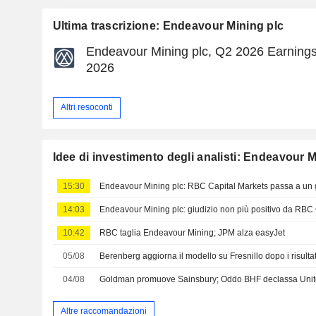
Ultima trascrizione: Endeavour Mining plc
Endeavour Mining plc, Q2 2026 Earnings 
2026
Altri resoconti
Idee di investimento degli analisti: Endeavour M
15:30
Endeavour Mining plc: RBC Capital Markets passa a un g
14:03
Endeavour Mining plc: giudizio non più positivo da RBC
10:42
RBC taglia Endeavour Mining; JPM alza easyJet
05/08
04/08
Goldman promuove Sainsbury; Oddo BHF declassa Unit
Altre raccomandazioni