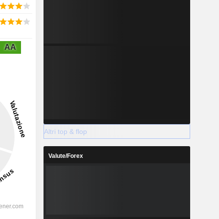
AA
Altri top & flop
Valute/Forex