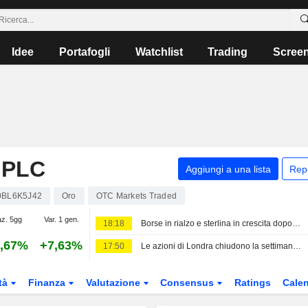
Idee
Portafogli
Watchlist
Trading
Scree
 PLC
Aggiungi a una lista
Rep
0BL6K5J42
Oro
OTC Markets Traded
az. 5gg
Var. 1 gen.
18:18
Borse in rialzo e sterlina in crescita dopo il calo a sorpresa dell'occupazione negli USA
,67%
+7,63%
17:50
Le azioni di Londra chiudono la settimana in rialzo; Diageo guadagna terreno
tà
Finanza
Valutazione
Consensus
Ratings
Calen