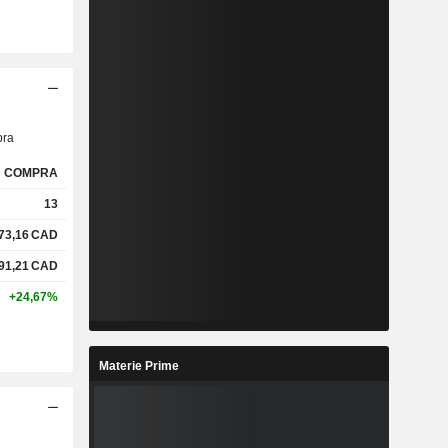
ra
COMPRA
13
73,16
CAD
91,21
CAD
+24,67%
Materie Prime