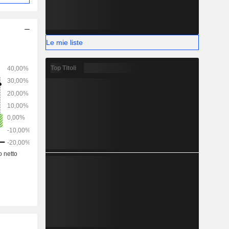
Le mie liste
Top Titoli