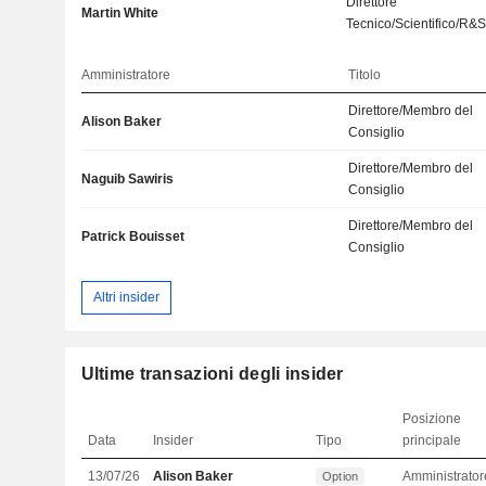
Direttore
Martin White
Tecnico/Scientifico/R&
Amministratore
Titolo
Direttore/Membro del
Alison Baker
Consiglio
Direttore/Membro del
Naguib Sawiris
Consiglio
Direttore/Membro del
Patrick Bouisset
Consiglio
Altri insider
Ultime transazioni degli insider
Posizione
Data
Insider
Tipo
principale
13/07/26
Alison Baker
Amministrator
Option