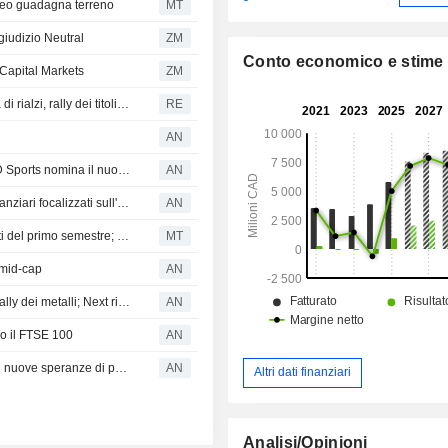
ageo guadagna terreno
MT
iudizio Neutral
ZM
Conto economico e stime
 Capital Markets
ZM
Indici azionari del Regno Unito verso la quarta settimana di rialzi, rally dei titoli minerari
RE
AN
Regno Unito: rallenta la crescita dei prezzi delle case; JD Sports nomina il nuovo presidente
AN
La forza dei titoli minerari compensa la debolezza dei finanziari focalizzati sull'Asia
AN
Berenberg aggiorna il modello su Fresnillo dopo i risultati del primo semestre; confermato il rating Hold
MT
e mid-cap
AN
WINNERS & LOSERS: I titoli minerari salgono grazie al rally dei metalli; Next rivede nuovamente al rialzo le previsioni
AN
ono il FTSE 100
AN
I titoli minerari prosperano mentre il petrolio scende sulle nuove speranze di pace
AN
Altri dati finanziari
Analisi/Opinioni