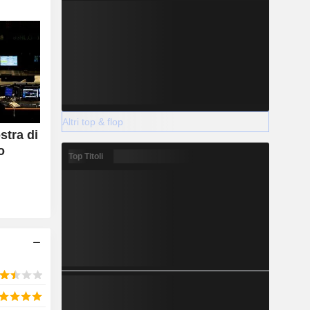
Altri top & flop
tra di
o
Top Titoli