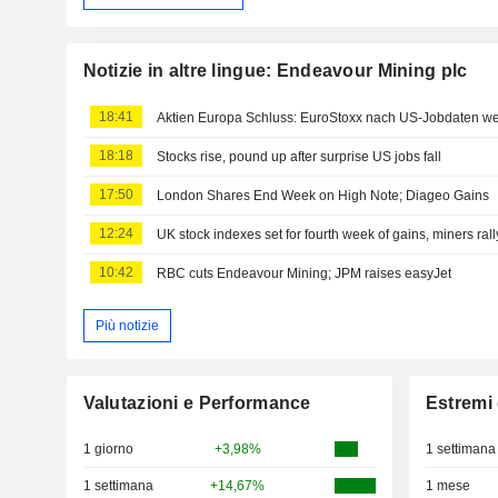
Notizie in altre lingue: Endeavour Mining plc
18:41
Aktien Europa Schluss: EuroStoxx nach US-Jobdaten we
18:18
Stocks rise, pound up after surprise US jobs fall
17:50
London Shares End Week on High Note; Diageo Gains
12:24
UK stock indexes set for fourth week of gains, miners rall
10:42
RBC cuts Endeavour Mining; JPM raises easyJet
Più notizie
Valutazioni e Performance
Estremi 
1 giorno
+3,98%
1 settimana
1 settimana
+14,67%
1 mese