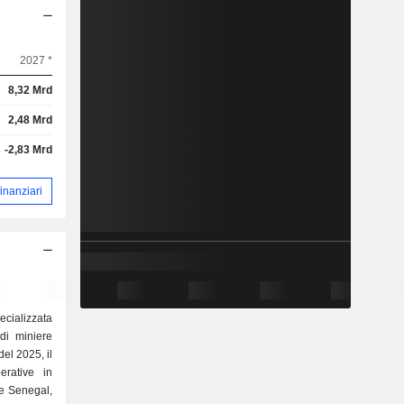
2027 *
8,32 Mrd
2,48 Mrd
-2,83 Mrd
 finanziari
alizzata
di miniere
rative in
 e Senegal,