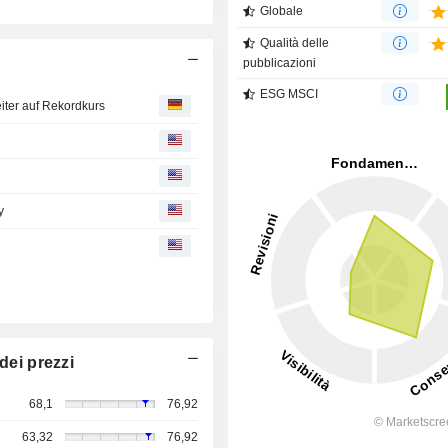
Globale
Qualità delle
pubblicazioni
ESG MSCI
iter auf Rekordkurs
y
dei prezzi
68,1
76,92
63,32
76,92