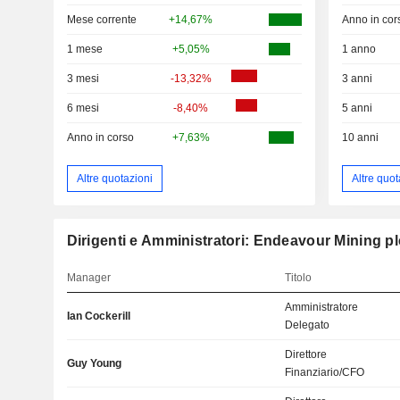
Mese corrente
+14,67%
Anno in cor
1 mese
+5,05%
1 anno
3 mesi
-13,32%
3 anni
6 mesi
-8,40%
5 anni
Anno in corso
+7,63%
10 anni
Altre quotazioni
Altre quot
Dirigenti e Amministratori: Endeavour Mining pl
Manager
Titolo
Amministratore
Ian Cockerill
Delegato
Direttore
Guy Young
Finanziario/CFO