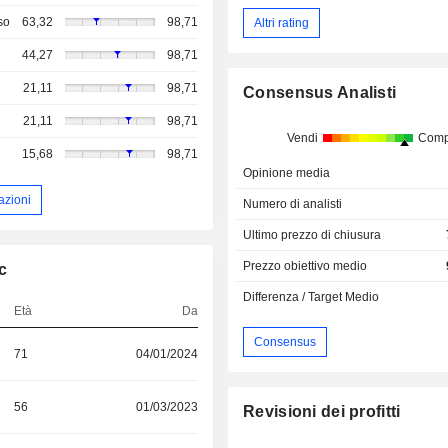
so
63,32
98,71
Altri rating
44,27
98,71
21,11
98,71
Consensus Analisti
21,11
98,71
Vendi
Comp
15,68
98,71
Opinione media
azioni
Numero di analisti
Ultimo prezzo di chiusura
Prezzo obiettivo medio
c
Differenza / Target Medio
Età
Da
Consensus
71
04/01/2024
56
01/03/2023
Revisioni dei profitti