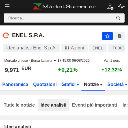
ENEL S.P.A.
9,971
€
+0,21%
ENEL S.P.A.
Idee analisti Enel S.p.A.
Azioni
ENEL
IT00031
Mercato chiuso -
Borsa Italiana
17:45:00 06/08/2026
Var. 1 gen.
EUR
+0,21%
9,971
+12,32%
Panoramica
Quotazioni
Grafici
Notizie
Società
Tutte le notizie
Idee analisti
Eventi più importanti
In
Idee analisti