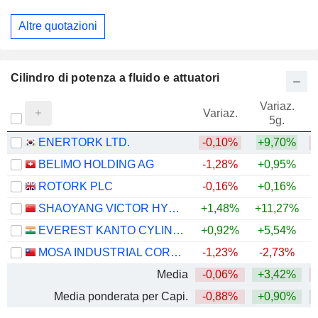
Altre quotazioni
Cilindro di potenza a fluido e attuatori
Variaz.
V
Variaz.
5g.
ENERTORK LTD.
-0,10%
+9,70%
BELIMO HOLDING AG
-1,28%
+0,95%
ROTORK PLC
-0,16%
+0,16%
+
SHAOYANG VICTOR HYDRAULICS CO.,LTD
+1,48%
+11,27%
EVEREST KANTO CYLINDER LIMITED
+0,92%
+5,54%
MOSA INDUSTRIAL CORPORATION
-1,23%
-2,73%
Media
-0,06%
+3,42%
Media ponderata per Capi.
-0,88%
+0,90%