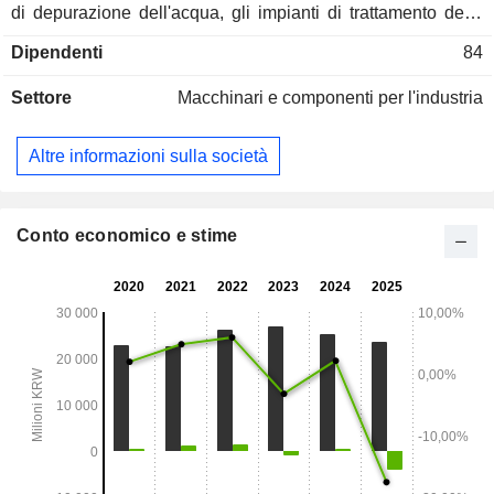
di depurazione dell'acqua, gli impianti di trattamento delle
acque reflue e le centrali elettriche. L'azienda
Dipendenti
84
commercializza i propri prodotti sia sul mercato nazionale
che su quello internazionale.
Settore
Macchinari e componenti per l'industria
Altre informazioni sulla società
Conto economico e stime