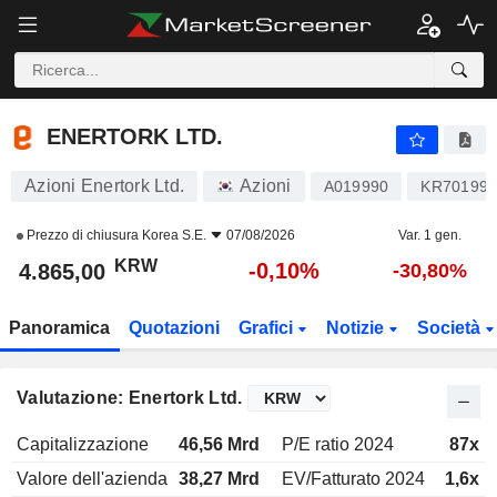
ENERTORK LTD.
4.865,00
₩
-0,10%
ENERTORK LTD.
Azioni Enertork Ltd.
Azioni
A019990
KR701999
Prezzo di chiusura
Korea S.E.
07/08/2026
Var. 1 gen.
KRW
-0,10%
4.865,00
-30,80%
Panoramica
Quotazioni
Grafici
Notizie
Società
Valutazione: Enertork Ltd.
Capitalizzazione
46,56 Mrd
P/E ratio 2024
87x
Valore dell'azienda
38,27 Mrd
EV/Fatturato 2024
1,6x