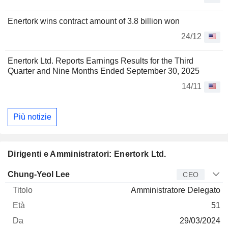
Enertork wins contract amount of 3.8 billion won
24/12
Enertork Ltd. Reports Earnings Results for the Third
Quarter and Nine Months Ended September 30, 2025
14/11
Più notizie
Dirigenti e Amministratori: Enertork Ltd.
Manager
Titolo
Età
Da
Chung-Yeol Lee
CEO
Amministratore Delegato
51
29/03/2024