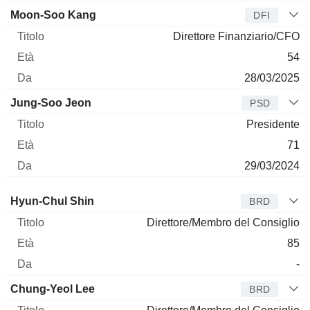
Moon-Soo Kang
DFI
Direttore Finanziario/CFO
54
28/03/2025
Jung-Soo Jeon
PSD
Presidente
71
29/03/2024
Amministratore
Titolo
Età
Da
Hyun-Chul Shin
BRD
Direttore/Membro del Consiglio
85
-
Chung-Yeol Lee
BRD