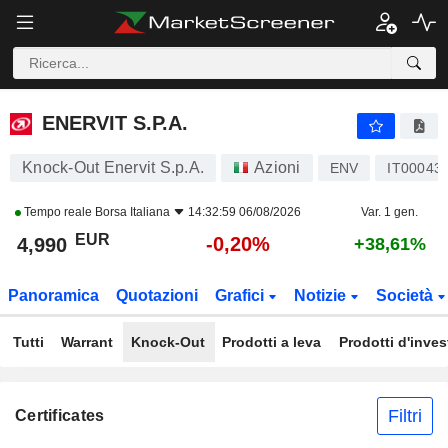
ENERVIT S.P.A.
4,990
€
-0,20%
ENERVIT S.P.A.
Knock-Out Enervit S.p.A.
Azioni
ENV
IT00043
Tempo reale
Borsa Italiana
14:32:59 06/08/2026
Var. 1 gen.
EUR
-0,20%
4,990
+38,61%
Panoramica
Quotazioni
Grafici
Notizie
Società
Tutti
Warrant
Knock-Out
Prodotti a leva
Prodotti d'inve
Filtri
Certificates