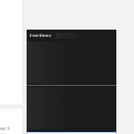
Il mio Elenco
riaz. 5
Capi.
BT
MT
LT