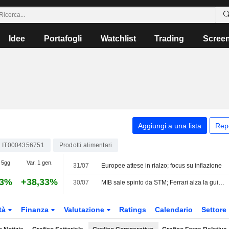
Idee
Portafogli
Watchlist
Trading
Scree
Aggiungi a una lista
Rep
IT0004356751
Prodotti alimentari
 5gg
Var. 1 gen.
31/07
Europee attese in rialzo; focus su inflazione
63%
+38,33%
30/07
MIB sale spinto da STM; Ferrari alza la guidance
tà
Finanza
Valutazione
Ratings
Calendario
Settore