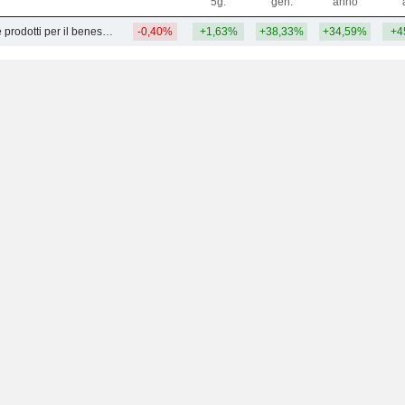
5g.
gen.
anno
Alimenti speciali e prodotti per il benessere
-0,40%
+1,63%
+38,33%
+34,59%
+4