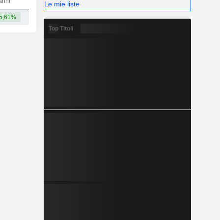
anni
Le mie liste
5,61%
103 Mln
Top Titoli