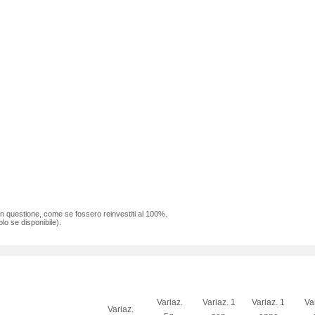
 in questione, come se fossero reinvestiti al 100%.
lo se disponibile).
Variaz.
Variaz. 1
Variaz. 1
Va
Variaz.