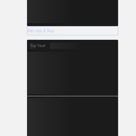
Altri top & flop
Top Titoli