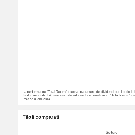
La performance "Total Return" integra i pagamenti dei dividendi per il periodo
I valori annotati (TR) sono visualizzati con il loro rendimento "Total Return" (so
Prezzo di chiusura
Titoli comparati
Settore