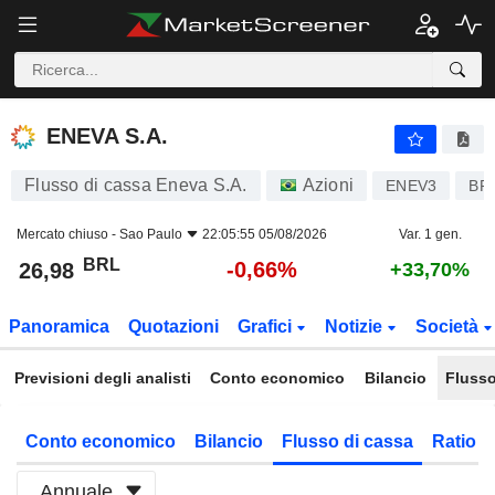
ENEVA S.A.
26,98
R$
-0,66%
ENEVA S.A.
Flusso di cassa Eneva S.A.
Azioni
ENEV3
BR
Mercato chiuso -
Sao Paulo
22:05:55 05/08/2026
Var. 1 gen.
BRL
-0,66%
26,98
+33,70%
Panoramica
Quotazioni
Grafici
Notizie
Società
Previsioni degli analisti
Conto economico
Bilancio
Flusso
Conto economico
Bilancio
Flusso di cassa
Ratio f
Annuale