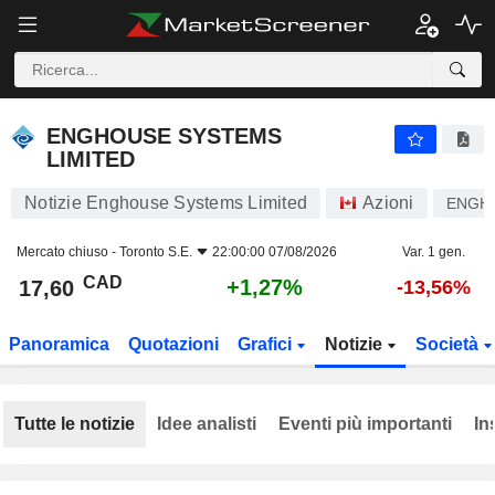
ENGHOUSE SYSTEMS LIMITED
17,60
$
+1,27%
ENGHOUSE SYSTEMS
LIMITED
Notizie Enghouse Systems Limited
Azioni
ENGH
Mercato chiuso -
Toronto S.E.
22:00:00 07/08/2026
Var. 1 gen.
CAD
+1,27%
17,60
-13,56%
Panoramica
Quotazioni
Grafici
Notizie
Società
Tutte le notizie
Idee analisti
Eventi più importanti
In