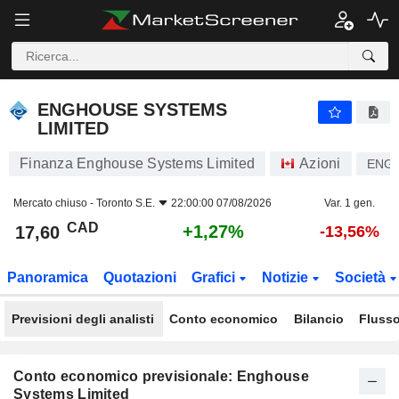
ENGHOUSE SYSTEMS LIMITED
17,60
$
+1,27%
ENGHOUSE SYSTEMS
LIMITED
Finanza Enghouse Systems Limited
Azioni
ENG
Mercato chiuso -
Toronto S.E.
22:00:00 07/08/2026
Var. 1 gen.
CAD
+1,27%
17,60
-13,56%
Panoramica
Quotazioni
Grafici
Notizie
Società
Previsioni degli analisti
Conto economico
Bilancio
Flusso
Conto economico previsionale: Enghouse
Systems Limited