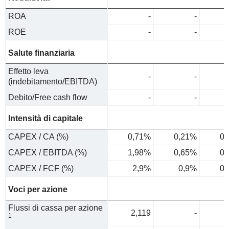
ROA
-
-
ROE
-
-
Salute finanziaria
Effetto leva
-
-
(indebitamento/EBITDA)
Debito/Free cash flow
-
-
Intensità di capitale
CAPEX / CA (%)
0,71%
0,21%
0,
CAPEX / EBITDA (%)
1,98%
0,65%
0,
CAPEX / FCF (%)
2,9%
0,9%
0,
Voci per azione
Flussi di cassa per azione
2,119
-
1