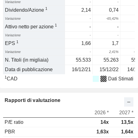
Variazione
-
-
1
Dividendo/Azione
2,14
0,74
Variazione
-
-65,42%
1
Attivo netto per azione
-
-
Variazione
-
-
1
EPS
1,66
1,7
Variazione
-
2,41%
-2
N. Titoli (in migliaia)
55.533
55.263
55
Data di pubblicazione
16/12/21
15/12/22
14/1
1
CAD
Dati Stimati
Rapporti di valutazione
2026 *
2027 *
P/E ratio
14x
13,5x
PBR
1,63x
1,64x