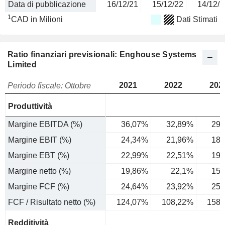
Data di pubblicazione
16/12/21
15/12/22
14/12/2
1
CAD in Milioni
Dati Stimati
Ratio finanziari previsionali: Enghouse Systems
Limited
2021
2022
202
Periodo fiscale: Ottobre
Produttività
Margine EBITDA (%)
36,07%
32,89%
29,
Margine EBIT (%)
24,34%
21,96%
18,
Margine EBT (%)
22,99%
22,51%
19,
Margine netto (%)
19,86%
22,1%
15,
Margine FCF (%)
24,64%
23,92%
25,
FCF / Risultato netto (%)
124,07%
108,22%
158,
Redditività