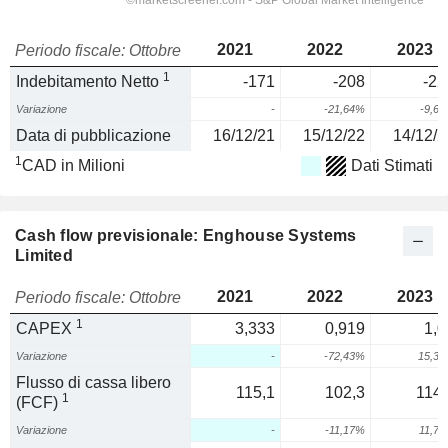
2021
2022
2023
Periodo fiscale: Ottobre
1
Indebitamento Netto
-171
-208
-22
Variazione
-
-21,64%
-9,6
Data di pubblicazione
16/12/21
15/12/22
14/12/2
1
CAD in Milioni
Dati Stimati
Cash flow previsionale: Enghouse Systems
Limited
2021
2022
2023
Periodo fiscale: Ottobre
1
CAPEX
3,333
0,919
1,0
Variazione
-
-72,43%
15,3
Flusso di cassa libero
115,1
102,3
114,
1
(FCF)
Variazione
-
-11,17%
11,7