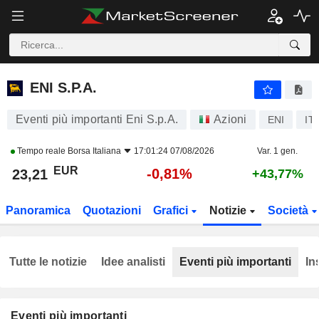
ENI S.P.A.
23,21
€
-0,81%
ENI S.P.A.
Eventi più importanti Eni S.p.A.
Azioni
ENI
IT
Tempo reale
Borsa Italiana
17:01:24 07/08/2026
Var. 1 gen.
EUR
-0,81%
23,21
+43,77%
Panoramica
Quotazioni
Grafici
Notizie
Società
Tutte le notizie
Idee analisti
Eventi più importanti
In
Eventi più importanti