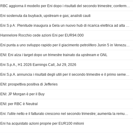
RBC aggiorna il modello per Eni dopo i risultati del secondo trimestre; confermato il rating Sector Perform
Eni sostenuta da buyback, upstream e gas; analisti cauti
Eni S p A : Plenitude inaugura a Gela un nuovo hub di ricarica elettrica ad alta potenza
Hannelore Rocchio cede azioni Eni per EUR94.000
Eni punta a uno sviluppo rapido per il giacimento petrolifero Junin 5 in Venezuela
ENI: Eni alza i target dopo un trimestre trainato da upstream e GNL
Eni S.p.A., H1 2026 Earnings Call, Jul 29, 2026
Eni S.p.A. annuncia i risultati degli utili per il secondo trimestre e il primo semestre conclusosi il 30 giugno 2026
ENI: prospettiva positiva di Jefferies
ENI: JP Morgan è per il Buy
ENI: per RBC è Neutral
Eni: l'utile netto e il fatturato crescono nel secondo trimestre; aumenta la remunerazione degli azionisti; il titolo balza nel pre-market
Eni ha acquistato azioni proprie per EUR100 milioni