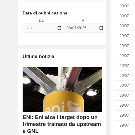
30/07
Data di pubblicazione
30/07
Da
A
30/07
29/07
29/07
29/07
Ultime notizie
29/07
29/07
29/07
29/07
29/07
29/07
ENI: Eni alza i target dopo un
trimestre trainato da upstream
29/07
e GNL