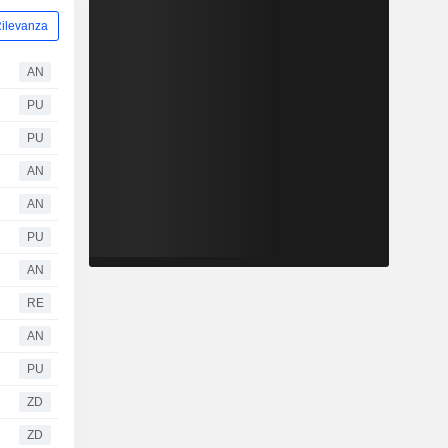
ilevanza
AN
PU
PU
AN
AN
PU
AN
RE
AN
PU
ZD
ZD