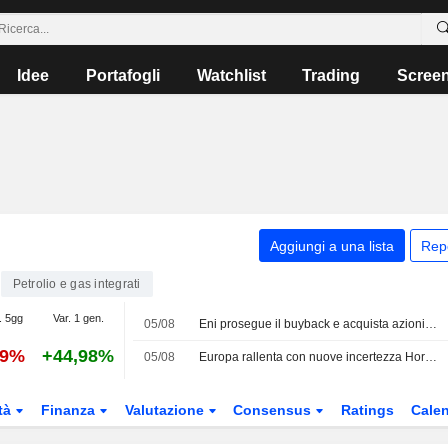
Idee
Portafogli
Watchlist
Trading
Scree
Aggiungi a una lista
Rep
Petrolio e gas integrati
. 5gg
Var. 1 gen.
05/08
Eni prosegue il buyback e acquista azioni per EUR115 milioni
09%
+44,98%
05/08
Europa rallenta con nuove incertezza Hormuz, Milano (+0,17%) sempre al top
tà
Finanza
Valutazione
Consensus
Ratings
Calen