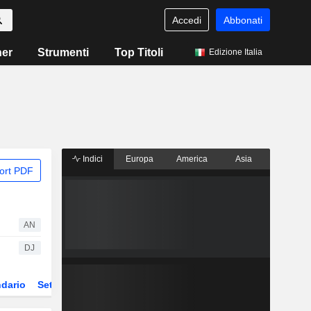
Accedi
Abbonati
ner
Strumenti
Top Titoli
Edizione Italia
Indici
Europa
America
Asia
ort PDF
AN
DJ
dario
Settore
Derivati
ETF