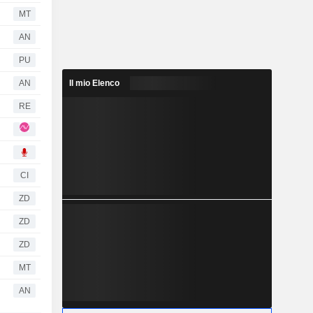
MT
AN
PU
AN
Il mio Elenco
RE
CI
ZD
ZD
ZD
MT
AN