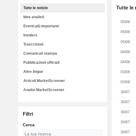
Tutte le 
Tutte le notizie
Idee analisti
05/08
Eventi più importanti
05/08
Insiders
05/08
Trascrizioni
04/08
Comunicati stampa
04/08
Pubblicazioni ufficiali
Altre lingue
03/08
Articoli MarketScreener
03/08
Analisi MarketScreener
30/07
30/07
30/07
Filtri
30/07
Cerca
30/07