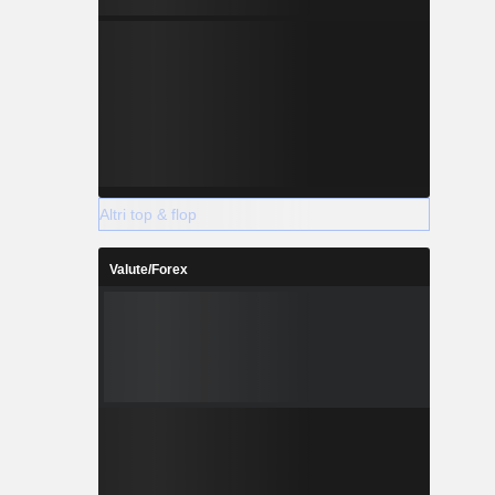
Altri top & flop
Valute/Forex