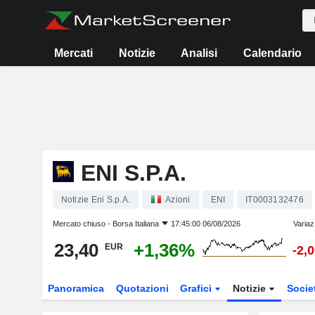
Mercati
Notizie
Analisi
Calendario
ENI S.P.A.
Notizie Eni S.p.A.
Azioni
ENI
IT0003132476
Mercato chiuso -
Borsa Italiana
17:45:00 06/08/2026
Variaz
23,40
+1,36%
EUR
-2,
Panoramica
Quotazioni
Grafici
Notizie
Socie