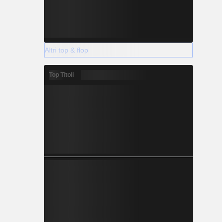
Altri top & flop
Top Titoli