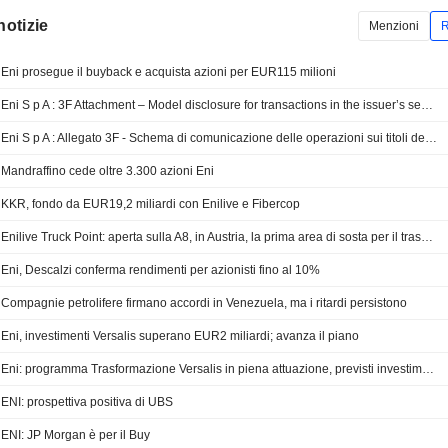
notizie
Menzioni
R
Eni prosegue il buyback e acquista azioni per EUR115 milioni
Eni S p A : 3F Attachment – Model disclosure for transactions in the issuer’s securities July 2026
Eni S p A : Allegato 3F - Schema di comunicazione delle operazioni sui titoli dell'emittente luglio 2026
Mandraffino cede oltre 3.300 azioni Eni
KKR, fondo da EUR19,2 miliardi con Enilive e Fibercop
Enilive Truck Point: aperta sulla A8, in Austria, la prima area di sosta per il trasporto pesante...
Eni, Descalzi conferma rendimenti per azionisti fino al 10%
Compagnie petrolifere firmano accordi in Venezuela, ma i ritardi persistono
Eni, investimenti Versalis superano EUR2 miliardi; avanza il piano
Eni: programma Trasformazione Versalis in piena attuazione, previsti investimenti per 2,5 miliard...
ENI: prospettiva positiva di UBS
ENI: JP Morgan è per il Buy