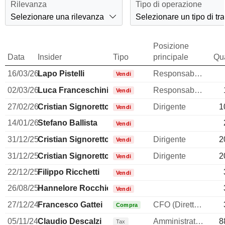
Rilevanza
Tipo di operazione
Selezionare una rilevanza
Selezionare un tipo di tr
Posizione
Data
Insider
Tipo
principale
Qua
16/03/26
Lapo Pistelli
Responsabile della comunicazione
Vendi
02/03/26
Luca Franceschini
Responsabile Compliance
Vendi
27/02/26
Cristian Signoretto
Dirigente
1
Vendi
14/01/26
Stefano Ballista
Vendi
31/12/25
Cristian Signoretto
Dirigente
2
Vendi
31/12/25
Cristian Signoretto
Dirigente
2
Vendi
22/12/25
Filippo Ricchetti
Vendi
26/08/25
Hannelore Rocchio
Vendi
27/12/24
Francesco Gattei
CFO (Direttore finanziario)
Compra
05/11/24
Claudio Descalzi
Amministratore delegato
8
Tax