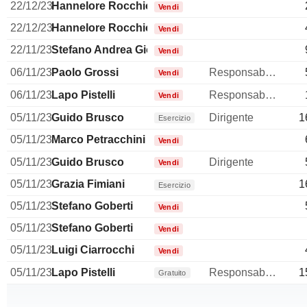
22/12/23
Hannelore Rocchio
Vendi
22/12/23
Hannelore Rocchio
Vendi
22/11/23
Stefano Andrea Giovanni Speroni
Vendi
06/11/23
Paolo Grossi
Responsable ventes & marketing
Vendi
06/11/23
Lapo Pistelli
Responsabile della comunicazione
Vendi
05/11/23
Guido Brusco
Dirigente
1
Esercizio
05/11/23
Marco Petracchini
Vendi
05/11/23
Guido Brusco
Dirigente
Vendi
05/11/23
Grazia Fimiani
1
Esercizio
05/11/23
Stefano Goberti
Vendi
05/11/23
Stefano Goberti
Vendi
05/11/23
Luigi Ciarrocchi
Vendi
05/11/23
Lapo Pistelli
Responsabile della comunicazione
1
Gratuito