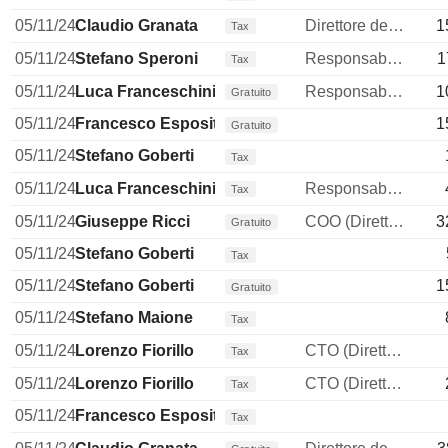
05/11/24
Claudio Granata
Direttore delle risorse umane
1
Tax
05/11/24
Stefano Speroni
Responsabile affari legali
1
Tax
05/11/24
Luca Franceschini
Responsabile Compliance
1
Gratuito
05/11/24
Francesco Esposito
1
Gratuito
05/11/24
Stefano Goberti
Tax
05/11/24
Luca Franceschini
Responsabile Compliance
Tax
05/11/24
Giuseppe Ricci
COO (Direttore operativo)
3
Gratuito
05/11/24
Stefano Goberti
Tax
05/11/24
Stefano Goberti
1
Gratuito
05/11/24
Stefano Maione
Tax
05/11/24
Lorenzo Fiorillo
CTO (Direttore tecnico)
Tax
05/11/24
Lorenzo Fiorillo
CTO (Direttore tecnico)
Tax
05/11/24
Francesco Esposito
Tax