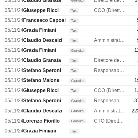
05/11/24
Claudio Granata
Direttore delle risorse umane
3
Gratuito
05/11/24
Giuseppe Ricci
COO (Direttore operativo)
Tax
05/11/24
Francesco Esposito
Tax
05/11/24
Grazia Fimiani
Tax
05/11/24
Claudio Descalzi
Amministratore delegato
Tax
05/11/24
Grazia Fimiani
1
Gratuito
05/11/24
Claudio Granata
Direttore delle risorse umane
Tax
05/11/24
Stefano Speroni
Responsabile affari legali
Tax
05/11/24
Stefano Maione
1
Gratuito
05/11/24
Giuseppe Ricci
COO (Direttore operativo)
1
Tax
05/11/24
Stefano Speroni
Responsabile affari legali
3
Gratuito
05/11/24
Claudio Descalzi
Amministratore delegato
22
Gratuito
05/11/24
Lorenzo Fiorillo
CTO (Direttore tecnico)
Gratuito
05/11/24
Grazia Fimiani
Tax