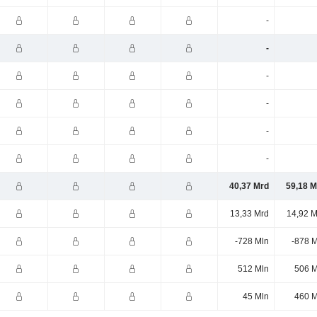
-
-
-
-
-
-
40,37 Mrd
59,18 M
13,33 Mrd
14,92 M
-728 Mln
-878 M
512 Mln
506 M
45 Mln
460 M