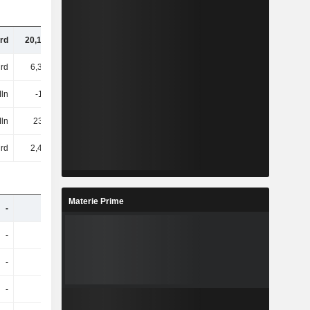
rd
20,14 Mrd
18,88 Mrd
17,12 Mrd
rd
6,38 Mrd
7,42 Mrd
4,99 Mrd
Mln
-16 Mln
-110 Mln
-109 Mln
ln
233 Mln
267 Mln
279 Mln
rd
2,43 Mrd
-909 Mln
1,77 Mrd
Materie Prime
-
-
10,18 Mrd
10,17 Mrd
-
-
13,59 Mrd
13,62 Mrd
-
-
-887 Mln
-764 Mln
-
-
424 Mln
451 Mln