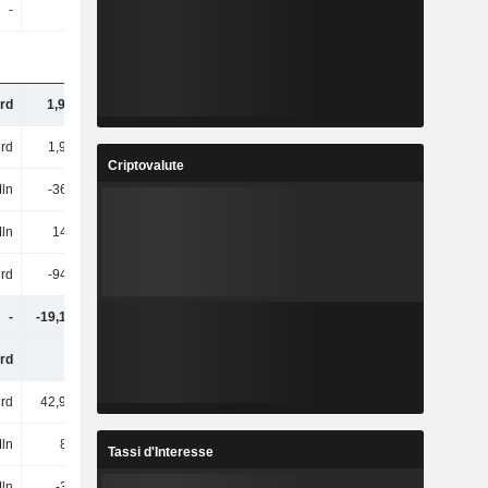
-
-
1,31 Mrd
153 Mln
rd
1,97 Mrd
186 Mln
262 Mln
rd
1,95 Mrd
2,71 Mrd
2,63 Mrd
Criptovalute
ln
-363 Mln
-408 Mln
-587 Mln
ln
142 Mln
144 Mln
153 Mln
Mrd
-943 Mln
-371 Mln
-1,5 Mrd
-
-19,11 Mrd
-37,23 Mrd
-
rd
-
-
-33,06 Mrd
rd
42,94 Mrd
42,98 Mrd
43,18 Mrd
ln
81 Mln
-105 Mln
270 Mln
Tassi d'Interesse
Mln
-34 Mln
-33 Mln
-35 Mln