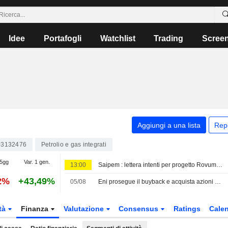
Idee
Portafogli
Watchlist
Trading
Scree
Aggiungi a una lista
Rep
03132476
Petrolio e gas integrati
 5gg
Var. 1 gen.
13:00
Saipem : lettera intenti per progetto Rovuma Lng in Mozambico, valore 32 mln$
2%
+43,49%
05/08
Eni prosegue il buyback e acquista azioni per EUR115 milioni
tà
Finanza
Valutazione
Consensus
Ratings
Calen