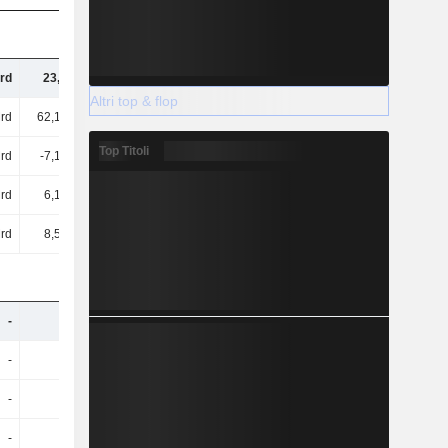
rd
23,9 Mrd
54,44 Mrd
50,37 Mrd
Altri top & flop
rd
62,18 Mrd
67,57 Mrd
60,41 Mrd
Top Titoli
Mrd
-7,13 Mrd
-6,06 Mrd
-6,68 Mrd
rd
6,15 Mrd
6,35 Mrd
6,06 Mrd
rd
8,55 Mrd
6,72 Mrd
6,3 Mrd
-
-
21,14 Mrd
19,12 Mrd
-
-
5,89 Mrd
6,12 Mrd
-
-
-416 Mln
-468 Mln
-
-
284 Mln
294 Mln