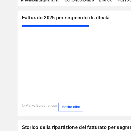
Previsioni degli analisti
Conto economico
Bilancio
Flusso 
Fatturato 2025 per segmento di attività
© MarketScreener.com
Mostra altro
Storico della ripartizione del fatturato per segmen