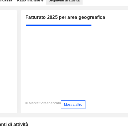
di cassa
Ratio finanziarie
Segmenti di attività
Fatturato 2025 per area geogreafica
© MarketScreener.com
Mostra altro
ti di attività