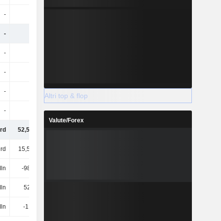
-
-
282 Mln
499 Mln
-
-
21,21 Mrd
18,18 Mrd
-
-
7,23 Mrd
6,38 Mrd
-
-
-632 Mln
-663 Mln
-
-
161 Mln
146 Mln
Altri top & flop
-
-
-1,68 Mrd
-2,48 Mrd
Valute/Forex
rd
52,56 Mrd
-
-
rd
15,53 Mrd
-
-
ln
-982 Mln
-
-
ln
524 Mln
-
-
ln
-1,4 Mrd
-
-