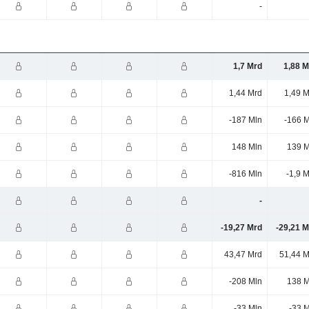
-
1,7 Mrd
1,88 M
1,44 Mrd
1,49 M
-187 Mln
-166 M
148 Mln
139 M
-816 Mln
-1,9 
-
-19,27 Mrd
-29,21 M
43,47 Mrd
51,44 M
-208 Mln
138 M
-33 Mln
-33 