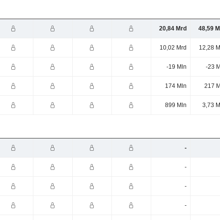
20,84 Mrd
48,59 M
10,02 Mrd
12,28 M
-19 Mln
-23 
174 Mln
217 M
899 Mln
3,73 M
-
-
-
-