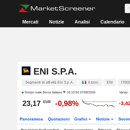
Mercati
Notizie
Analisi
Calendario
ENI S.P.A.
Segmenti di attività Eni S.p.A.
Azioni
ENI
IT00
Tempo reale
Borsa Italiana
16:10:50 07/08/2026
Variaz.
23,17
-0,98%
EUR
-3,4
Panoramica
Quotazioni
Grafici
Notizie
Socie