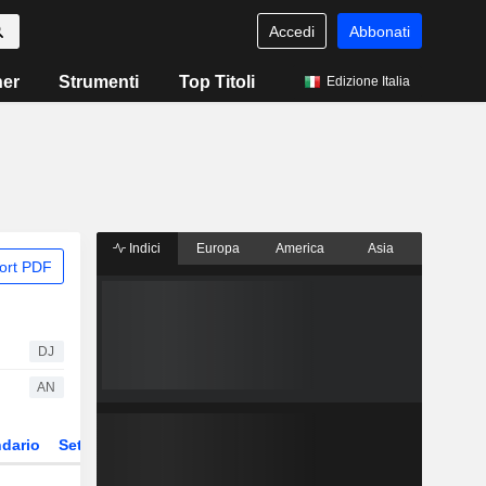
Accedi
Abbonati
ner
Strumenti
Top Titoli
Edizione Italia
Indici
Europa
America
Asia
ort PDF
DJ
AN
dario
Settore
Derivati
ETF