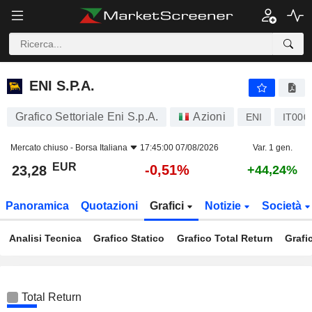
ENI S.P.A.
23,28
€
-0,51%
ENI S.P.A.
Grafico Settoriale Eni S.p.A.
Azioni
ENI
IT000
Mercato chiuso -
Borsa Italiana
17:45:00 07/08/2026
Var. 1 gen.
EUR
-0,51%
23,28
+44,24%
Panoramica
Quotazioni
Grafici
Notizie
Società
Analisi Tecnica
Grafico Statico
Grafico Total Return
Grafi
Total Return