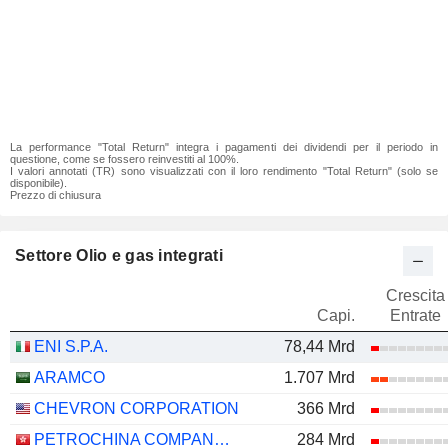
La performance "Total Return" integra i pagamenti dei dividendi per il periodo in
questione, come se fossero reinvestiti al 100%.
I valori annotati (TR) sono visualizzati con il loro rendimento "Total Return" (solo se
disponibile).
Prezzo di chiusura
Settore Olio e gas integrati
Crescita
Capi.
Entrate
ENI S.P.A.
78,44 Mrd
ARAMCO
1.707 Mrd
CHEVRON CORPORATION
366 Mrd
PETROCHINA COMPANY LIMITED
284 Mrd