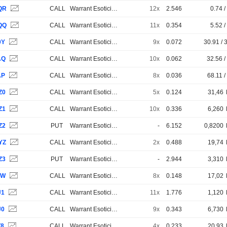
QR
CALL
Warrant Esotici e Strutturati
12x
2.546
0.74 /
QQ
CALL
Warrant Esotici e Strutturati
11x
0.354
5.52 /
0Y
CALL
Warrant Esotici e Strutturati
9x
0.072
30.91 / 
AQ
CALL
Warrant Esotici e Strutturati
10x
0.062
32.56 /
AP
CALL
Warrant Esotici e Strutturati
8x
0.036
68.11 /
Z0
CALL
Warrant Esotici e Strutturati
5x
0.124
31,46
Z1
CALL
Warrant Esotici e Strutturati
10x
0.336
6,260
Z2
PUT
Warrant Esotici e Strutturati
-
6.152
0,8200
YZ
CALL
Warrant Esotici e Strutturati
2x
0.488
19,74
Z3
PUT
Warrant Esotici e Strutturati
-
2.944
3,310
0W
CALL
Warrant Esotici e Strutturati
8x
0.148
17,02
J1
CALL
Warrant Esotici e Strutturati
11x
1.776
1,120
J0
CALL
Warrant Esotici e Strutturati
9x
0.343
6,730
T8
CALL
Warrant Esotici e Strutturati
4x
0.233
20,93