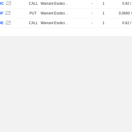
DC
CALL
Warrant Esotici e Strutturati
-
1
0.92 /
DF
PUT
Warrant Esotici e Strutturati
-
1
0,0660
DE
CALL
Warrant Esotici e Strutturati
-
1
0.62 /