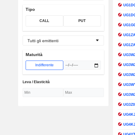
UG1D
Tipo
UG1D
CALL
PUT
UG1G
UG1Z
Tutti gli emittenti
UG1Z
Maturità
UG3W
UG3W
Indifferente
UG3W
Leva / Elasticità
UG3W
UG3W
UG3Z
UG4K
UG4K
UG4Y