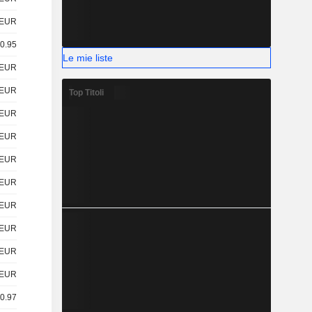
EUR
 0.95
Le mie liste
EUR
EUR
Top Titoli
EUR
EUR
EUR
EUR
EUR
EUR
EUR
EUR
 0.97