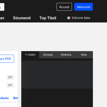
Accedi
Abbonati
ner
Strumenti
Top Titoli
Edizione Italia
Indici
Europa
America
Asia
ort PDF
DP
DP
dario
Settore
Derivati
ETF