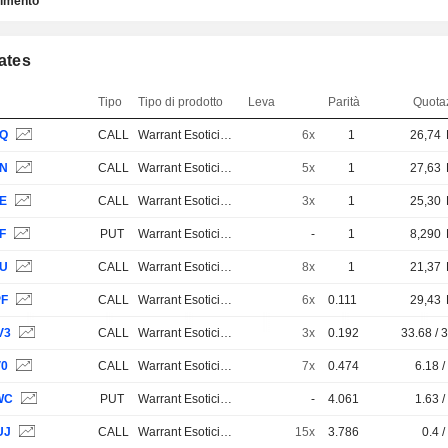
timento
cates
Tipo
Tipo di prodotto
Leva
Parità
Quotaz
JQ
CALL
Warrant Esotici e Strutturati
6x
1
26,74
JN
CALL
Warrant Esotici e Strutturati
5x
1
27,63
JE
CALL
Warrant Esotici e Strutturati
3x
1
25,30
F
PUT
Warrant Esotici e Strutturati
-
1
8,290
JU
CALL
Warrant Esotici e Strutturati
8x
1
21,37
PF
CALL
Warrant Esotici e Strutturati
6x
0.111
29,43
V3
CALL
Warrant Esotici e Strutturati
3x
0.192
33.68 / 
V0
CALL
Warrant Esotici e Strutturati
7x
0.474
6.18 /
WC
PUT
Warrant Esotici e Strutturati
-
4.061
1.63 /
UJ
CALL
Warrant Esotici e Strutturati
15x
3.786
0.4 /