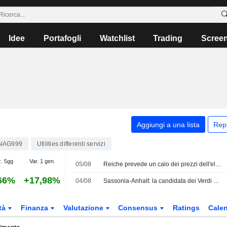
Idee
Portafogli
Watchlist
Trading
Scree
Aggiungi a una lista
Rep
NAG999
Utilities differenti servizi
z. 5gg
Var. 1 gen.
05/08
Reiche prevede un calo dei prezzi dell'elettricità nel medio termine
66%
+17,98%
04/08
Sassonia-Anhalt: la candidata dei Verdi propone prezzi regionali per l'elettricità
tà
Finanza
Valutazione
Consensus
Ratings
Calen