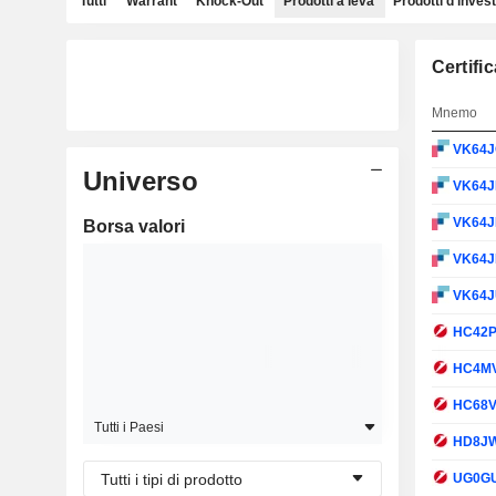
Tutti
Warrant
Knock-Out
Prodotti a leva
Prodotti d'inves
Certifi
Mnemo
VK64
Universo
VK64
VK64
Borsa valori
VK64J
VK64
HC42
HC4M
HC68
Tutti i Paesi
HD8J
Tutti i tipi di prodotto
UG0G