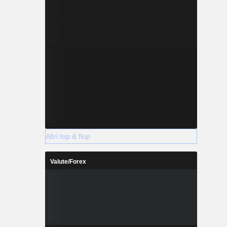
Altri top & flop
Valute/Forex