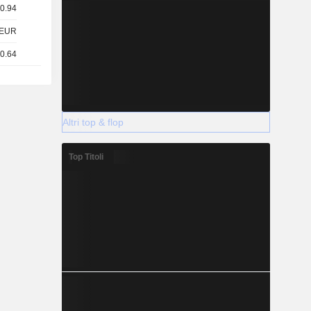
 0.94
EUR
 0.64
Altri top & flop
Top Titoli