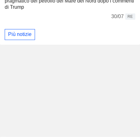
pragmatico del petrolio del Mare del Nord dopo i commenti
di Trump
30/07
RE
Più notizie