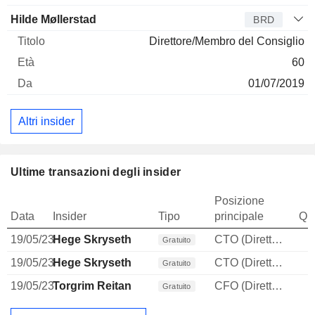
Hilde Møllerstad
BRD
Direttore/Membro del Consiglio
60
01/07/2019
Altri insider
Ultime transazioni degli insider
Posizione
Data
Insider
Tipo
principale
Qua
19/05/23
Hege Skryseth
CTO (Direttore tecnico)
Gratuito
19/05/23
Hege Skryseth
CTO (Direttore tecnico)
Gratuito
19/05/23
Torgrim Reitan
CFO (Direttore finanziario)
Gratuito