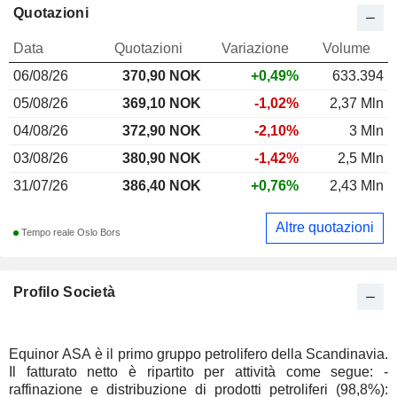
Quotazioni
Data
Quotazioni
Variazione
Volume
06/08/26
370,90
NOK
+0,49%
633.394
05/08/26
369,10 NOK
-1,02%
2,37 Mln
04/08/26
372,90 NOK
-2,10%
3 Mln
03/08/26
380,90 NOK
-1,42%
2,5 Mln
31/07/26
386,40 NOK
+0,76%
2,43 Mln
Altre quotazioni
Tempo reale Oslo Bors
Profilo Società
Equinor ASA è il primo gruppo petrolifero della Scandinavia.
Il fatturato netto è ripartito per attività come segue: -
raffinazione e distribuzione di prodotti petroliferi (98,8%):