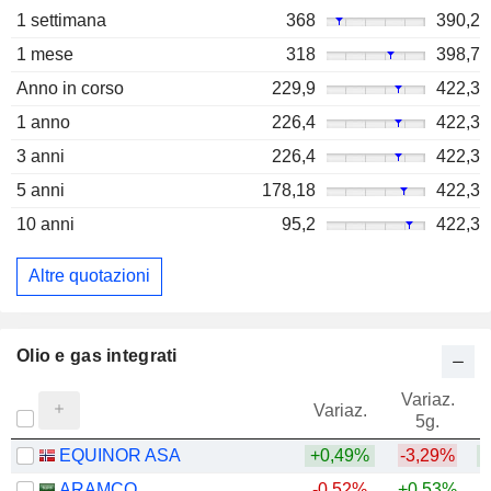
1 settimana
368
390,2
1 mese
318
398,7
Anno in corso
229,9
422,3
1 anno
226,4
422,3
3 anni
226,4
422,3
5 anni
178,18
422,3
10 anni
95,2
422,3
Altre quotazioni
Olio e gas integrati
Variaz.
V
Variaz.
5g.
EQUINOR ASA
+0,49%
-3,29%
+
ARAMCO
-0,52%
+0,53%