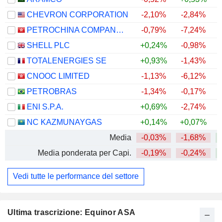
CHEVRON CORPORATION
-2,10%
-2,84%
+
PETROCHINA COMPANY LIMITED
-0,79%
-7,24%
+
SHELL PLC
+0,24%
-0,98%
+
TOTALENERGIES SE
+0,93%
-1,43%
+
CNOOC LIMITED
-1,13%
-6,12%
+
PETROBRAS
-1,34%
-0,17%
+
ENI S.P.A.
+0,69%
-2,74%
+
NC KAZMUNAYGAS
+0,14%
+0,07%
+
Media
-0,03%
-1,68%
+
Media ponderata per Capi.
-0,19%
-0,24%
+
Vedi tutte le performance del settore
Ultima trascrizione: Equinor ASA