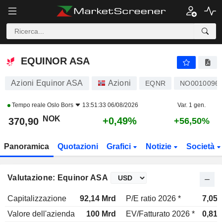
EQUINOR ASA
370,90
kr
+0,49%
EQUINOR ASA
Azioni Equinor ASA
Azioni
EQNR
NO0010096
Tempo reale
Oslo Bors
13:51:33 06/08/2026
Var. 1 gen.
NOK
+0,49%
370,90
+56,50%
Panoramica
Quotazioni
Grafici
Notizie
Società
Valutazione: Equinor ASA
Capitalizzazione
92,14 Mrd
P/E ratio 2026 *
7,05x
Valore dell'azienda
100 Mrd
EV/Fatturato 2026 *
0,81x