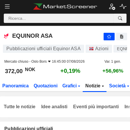
EQUINOR ASA
372,00
kr
+0,19%
EQUINOR ASA
Pubblicazioni ufficiali Equinor ASA
Azioni
EQNR
Mercato chiuso -
Oslo Bors
16:45:00 07/08/2026
Var. 1 gen.
NOK
+0,19%
372,00
+56,96%
Panoramica
Quotazioni
Grafici
Notizie
Società
Tutte le notizie
Idee analisti
Eventi più importanti
In
Pubblicazioni ufficiali