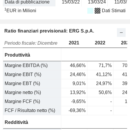
Data di pubblicazione
15/03/22
13/03/24
11/03/2
1
EUR in Milioni
Dati Stimati
Ratio finanziari previsionali: ERG S.p.A.
2021
2022
202
Periodo fiscale: Dicembre
Produttività
Margine EBITDA (%)
46,66%
71,7%
70,
Margine EBIT (%)
24,46%
41,12%
41,
Margine EBT (%)
9,01%
24,97%
39,
Margine netto (%)
13,92%
50,6%
24,
Margine FCF (%)
-9,65%
-
1,
FCF / Risultato netto (%)
-69,36%
-
6
Redditività