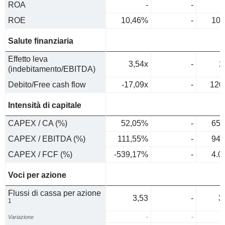
ROA
-
-
ROE
10,46%
-
10,
Salute finanziaria
Effetto leva
3,54x
-
2
(indebitamento/EBITDA)
Debito/Free cash flow
-17,09x
-
120
Intensità di capitale
CAPEX / CA (%)
52,05%
-
65,
CAPEX / EBITDA (%)
111,55%
-
94,
CAPEX / FCF (%)
-539,17%
-
4.0
Voci per azione
Flussi di cassa per azione
3,53
-
3
1
Variazione
-
-