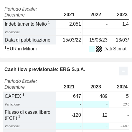
Periodo fiscale:
2021
2022
2023
Dicembre
1
Indebitamento Netto
2.051
-
1.44
Variazione
-
-
Data di pubblicazione
15/03/22
15/03/23
13/03/2
1
EUR in Milioni
Dati Stimati
Cash flow previsionale: ERG S.p.A.
Periodo fiscale:
2021
2023
2024
Dicembre
1
CAPEX
647
489
55
Variazione
-
-
13,0
Flusso di cassa libero
-120
12
-6
1
(FCF)
Variazione
-
-
-666,6