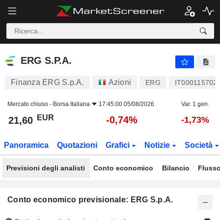
ERG S.P.A.
21,60
€
-0,74%
ERG S.P.A.
Finanza ERG S.p.A.
Azioni
ERG
IT000115702
Mercato chiuso -
Borsa Italiana
17:45:00 05/08/2026
Var. 1 gen.
EUR
-0,74%
21,60
-1,73%
Panoramica
Quotazioni
Grafici
Notizie
Società
Previsioni degli analisti
Conto economico
Bilancio
Flusso
Conto economico previsionale: ERG S.p.A.