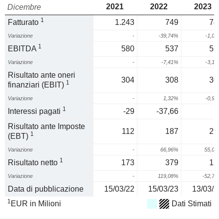
2021
2022
2023
Dicembre
1
Fatturato
1.243
749
74
Variazione
-
-39,74%
-1,0
1
EBITDA
580
537
52
Variazione
-
-7,41%
-3,1
Risultato ante oneri
304
308
30
1
finanziari (EBIT)
Variazione
-
1,32%
-0,9
1
Interessi pagati
-29
-37,66
-
Risultato ante Imposte
112
187
29
1
(EBT)
Variazione
-
66,96%
55,0
1
Risultato netto
173
379
17
Variazione
-
119,08%
-52,7
Data di pubblicazione
15/03/22
15/03/23
13/03/2
1
EUR in Milioni
Dati Stimati