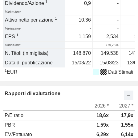
1
Dividendo/Azione
0,9
-
Variazione
-
-
1
Attivo netto per azione
10,36
-
Variazione
-
-
1
EPS
1,159
2,534
1
Variazione
-
118,76%
-5
N. Titoli (in migliaia)
148.870
149.538
147
Data di pubblicazione
15/03/22
15/03/23
13/0
1
EUR
Dati Stimati
Rapporti di valutazione
2026 *
2027 *
P/E ratio
18,6x
17,9x
PBR
1,59x
1,55x
EV/Fatturato
6,29x
6,14x