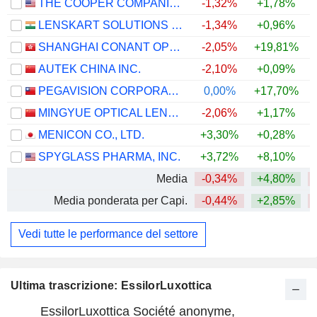
THE COOPER COMPANIES, INC.
-1,32%
+1,78%
LENSKART SOLUTIONS LIMITED
-1,34%
+0,96%
SHANGHAI CONANT OPTICAL CO., LTD.
-2,05%
+19,81%
AUTEK CHINA INC.
-2,10%
+0,09%
PEGAVISION CORPORATION
0,00%
+17,70%
+
MINGYUE OPTICAL LENS CO.,LTD.
-2,06%
+1,17%
MENICON CO., LTD.
+3,30%
+0,28%
+
SPYGLASS PHARMA, INC.
+3,72%
+8,10%
Media
-0,34%
+4,80%
Media ponderata per Capi.
-0,44%
+2,85%
Vedi tutte le performance del settore
Ultima trascrizione: EssilorLuxottica
EssilorLuxottica Société anonyme,