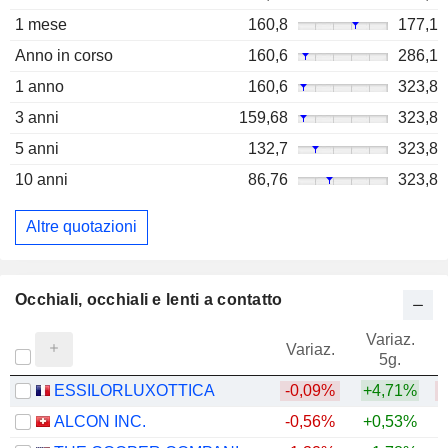
1 mese
160,8
177,1
Anno in corso
160,6
286,1
1 anno
160,6
323,8
3 anni
159,68
323,8
5 anni
132,7
323,8
10 anni
86,76
323,8
Altre quotazioni
Occhiali, occhiali e lenti a contatto
Variaz.
V
Variaz.
5g.
ESSILORLUXOTTICA
-0,09%
+4,71%
ALCON INC.
-0,56%
+0,53%