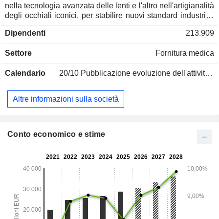
nella tecnologia avanzata delle lenti e l'altro nell'artigianalità
degli occhiali iconici, per stabilire nuovi standard industriali
per la cura della vista e l'esperienza del consumatore
Dipendenti
213.909
intorno ad essa. Fanno parte della famiglia EssilorLuxottica
marchi influenti di occhiali, tra cui Ray-Ban e Oakley, marchi
Settore
Fornitura medica
di tecnologia delle lenti, tra cui Varilux® e Transitions®, e
marchi di vendita al dettaglio di livello mondiale, tra cui
Calendario
20/10
Pubblicazione evoluzione dell'attività - Q3 2026
Sunglass Hut e LensCrafters.
Altre informazioni sulla società
Conto economico e stime