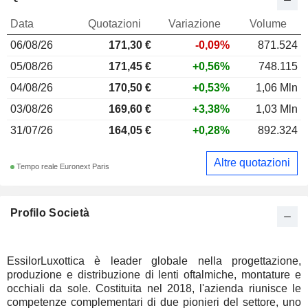
Data
Quotazioni
Variazione
Volume
06/08/26
171,30
€
-0,09%
871.524
05/08/26
171,45 €
+0,56%
748.115
04/08/26
170,50 €
+0,53%
1,06 Mln
03/08/26
169,60 €
+3,38%
1,03 Mln
31/07/26
164,05 €
+0,28%
892.324
Altre quotazioni
Tempo reale Euronext Paris
Profilo Società
EssilorLuxottica è leader globale nella progettazione,
produzione e distribuzione di lenti oftalmiche, montature e
occhiali da sole. Costituita nel 2018, l'azienda riunisce le
competenze complementari di due pionieri del settore, uno