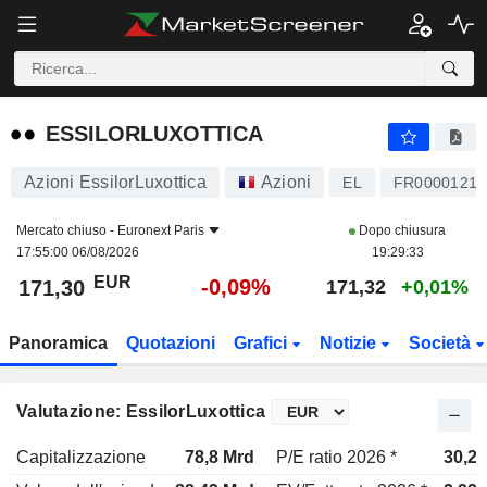
ESSILORLUXOTTICA
171,30
€
-0,09%
ESSILORLUXOTTICA
Azioni EssilorLuxottica
Azioni
EL
FR00001216
Mercato chiuso -
Euronext Paris
Dopo chiusura
17:55:00 06/08/2026
19:29:33
EUR
-0,09%
171,30
171,32
+0,01%
Panoramica
Quotazioni
Grafici
Notizie
Società
Valutazione: EssilorLuxottica
Capitalizzazione
78,8 Mrd
P/E ratio 2026 *
30,2x