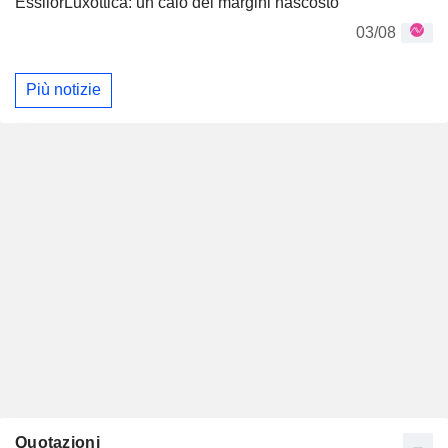
EssilorLuxottica: un calo dei margini nascosto
03/08
Più notizie
Quotazioni