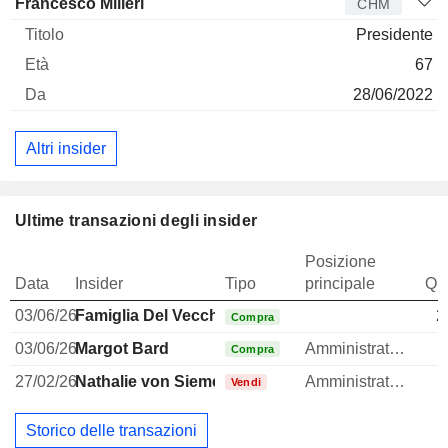
Francesco Milleri
CHM
Presidente
67
28/06/2022
Altri insider
Ultime transazioni degli insider
Posizione
Data
Insider
Tipo
principale
Qua
03/06/26
Famiglia Del Vecchio
2
Compra
03/06/26
Margot Bard
Amministratore
Compra
27/02/26
Nathalie von Siemens
Amministratore
Vendi
Storico delle transazioni