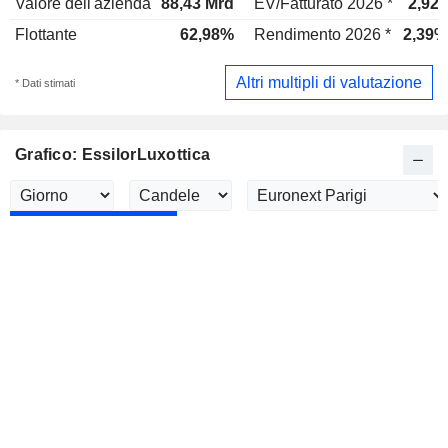
Valore dell'azienda
88,43 Mrd
EV/Fatturato 2026 *
2,92x
Flottante
62,98%
Rendimento 2026 *
2,39%
Altri multipli di valutazione
* Dati stimati
Grafico: EssilorLuxottica