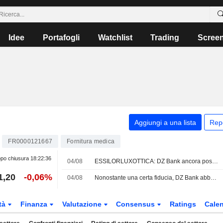
Idee
Portafogli
Watchlist
Trading
Scree
Aggiungi a una lista
Rep
FR0000121667
Fornitura medica
po chiusura
18:22:36
04/08
ESSILORLUXOTTICA: DZ Bank ancora positivo
1,20
-0,06%
04/08
Nonostante una certa fiducia, DZ Bank abbassa il target su EssilorLuxottica
tà
Finanza
Valutazione
Consensus
Ratings
Calen