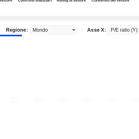
 settore
Confronti finanziari
Rating di settore
Consenso del settore
Regione:
Asse X: