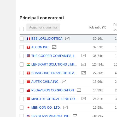
Principali concorrenti
Pr
Aggiungi a una lista
P/E ratio (Y)
Bo
ESSILORLUXOTTICA
30.16x
1
ALCON INC.
32.53x
1
THE COOPER COMPANIES, INC.
36.74x
1
LENSKART SOLUTIONS LIMITED
124.94x
1
SHANGHAI CONANT OPTICAL CO., LTD.
22.36x
4
AUTEK CHINA INC.
15.96x
2
PEGAVISION CORPORATION
14.39x
2
MINGYUE OPTICAL LENS CO.,LTD.
26.81x
3
MENICON CO., LTD.
19.58x
1
SPYGLASS PHARMA, INC.
-10.24x