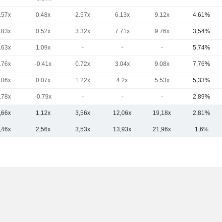
.57x
0.48x
2.57x
6.13x
9.12x
4,61%
.83x
0.52x
3.32x
7.71x
9.76x
3,54%
.63x
1.09x
-
-
-
5,74%
.76x
-0.41x
0.72x
3.04x
9.08x
7,76%
.06x
0.07x
1.22x
4.2x
5.53x
5,33%
.78x
-0.79x
-
-
-
2,89%
,66x
1,12x
3,56x
12,06x
19,18x
2,81%
,46x
2,56x
3,53x
13,93x
21,96x
1,6%