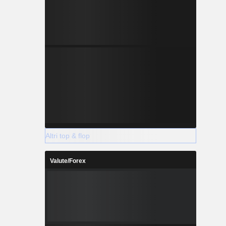
Altri top & flop
Valute/Forex