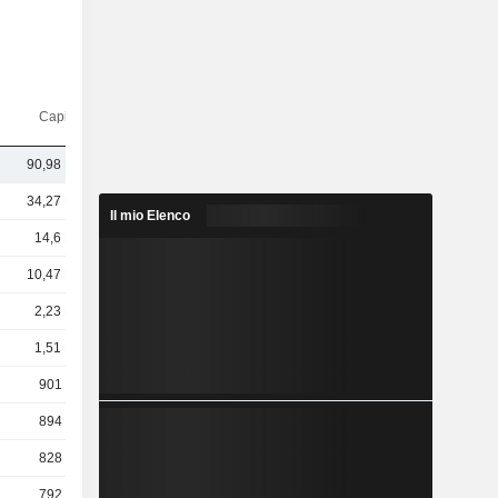
Capi.($)
90,98 Mrd
34,27 Mrd
Il mio Elenco
14,6 Mrd
10,47 Mrd
2,23 Mrd
1,51 Mrd
901 Mln
894 Mln
828 Mln
792 Mln