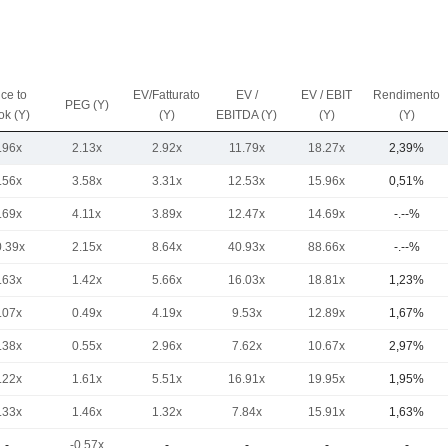
ice to
EV/Fatturato
EV /
EV / EBIT
Rendimento
PEG (Y)
ok (Y)
(Y)
EBITDA (Y)
(Y)
(Y)
.96x
2.13x
2.92x
11.79x
18.27x
2,39%
.56x
3.58x
3.31x
12.53x
15.96x
0,51%
.69x
4.11x
3.89x
12.47x
14.69x
-.--%
0.39x
2.15x
8.64x
40.93x
88.66x
-.--%
.63x
1.42x
5.66x
16.03x
18.81x
1,23%
.07x
0.49x
4.19x
9.53x
12.89x
1,67%
.38x
0.55x
2.96x
7.62x
10.67x
2,97%
.22x
1.61x
5.51x
16.91x
19.95x
1,95%
.33x
1.46x
1.32x
7.84x
15.91x
1,63%
-
-0.57x
-
-
-
-