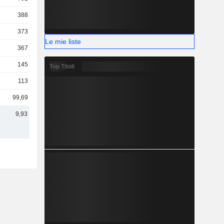
388 Mln
373 Mln
Le mie liste
367 Mln
145 Mln
Top Titoli
113 Mln
99,69 Mln
9,93 Mrd