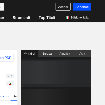
Accedi
Abbonati
ner
Strumenti
Top Titoli
Edizione Italia
Indici
Europa
America
Asia
ort PDF
ZD
dario
Settore
Derivati
ETF