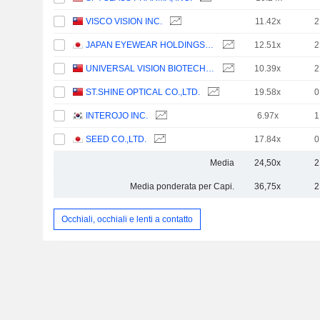
VISCO VISION INC.
11.42x
2
JAPAN EYEWEAR HOLDINGS CO., LTD.
12.51x
2
UNIVERSAL VISION BIOTECHNOLOGY CO., LTD.
10.39x
2
ST.SHINE OPTICAL CO.,LTD.
19.58x
0
INTEROJO INC.
6.97x
1
SEED CO.,LTD.
17.84x
0
Media
24,50x
2
Media ponderata per Capi.
36,75x
2
Occhiali, occhiali e lenti a contatto