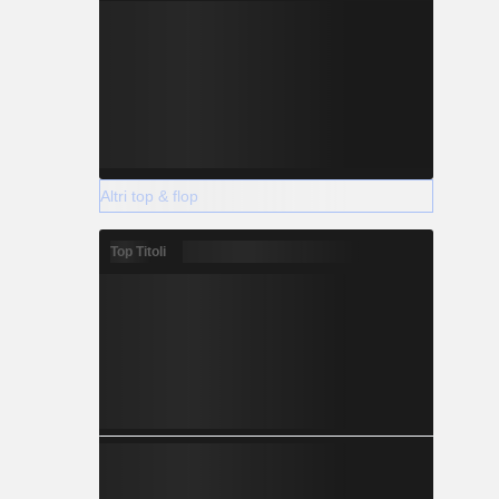
Altri top & flop
Top Titoli