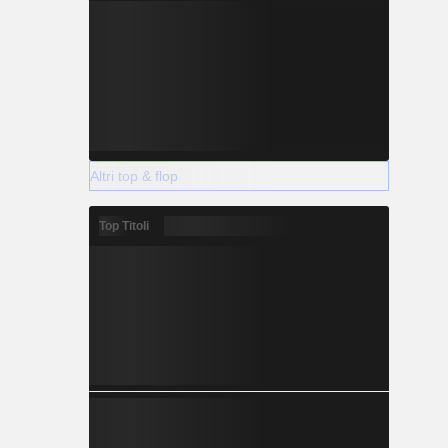
Altri top & flop
Top Titoli