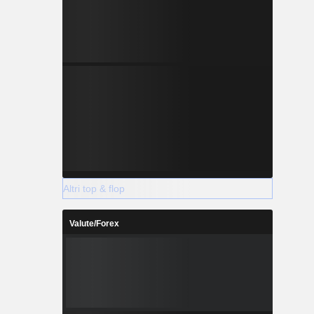
Altri top & flop
Valute/Forex