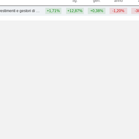
5g.
gen.
anno
Gestione degli investimenti e gestori di fondi - Altri
+1,71%
+12,87%
+0,38%
-1,20%
-3