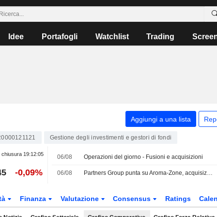
Idee
Portafogli
Watchlist
Trading
Scree
Aggiungi a una lista
Rep
R0000121121
Gestione degli investimenti e gestori di fondi
 chiusura
19:12:05
06/08
Operazioni del giorno - Fusioni e acquisizioni
45
-0,09%
06/08
Partners Group punta su Aroma-Zone, acquisizione miliardaria
tà
Finanza
Valutazione
Consensus
Ratings
Calen