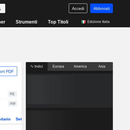
Accedi
Abbonati
ner
Strumenti
Top Titoli
Edizione Italia
Indici
Europa
America
Asia
ort PDF
RE
AW
dario
Settore
Derivati
ETF