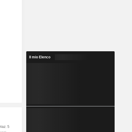
Il mio Elenco
riaz. 5
Capi.
BT
MT
LT