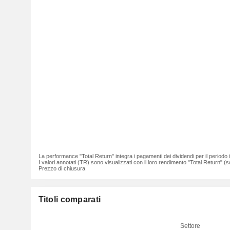
La performance "Total Return" integra i pagamenti dei dividendi per il periodo
I valori annotati (TR) sono visualizzati con il loro rendimento "Total Return" (so
Prezzo di chiusura
Titoli comparati
Settore