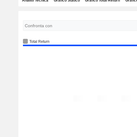
Analisi Tecnica
Grafico Statico
Grafico Total Return
Grafic
Total Return