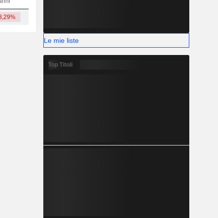
anni
8,29%
3,87 Mrd
Le mie liste
Top Titoli