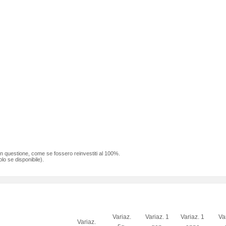
 in questione, come se fossero reinvestiti al 100%.
lo se disponibile).
Variaz.
Variaz. 1
Variaz. 1
Va
Variaz.