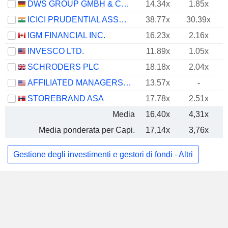
DWS GROUP GMBH & CO. KGAA
14.34x
1.85x
ICICI PRUDENTIAL ASSET MANAGEMENT COMPANY LIMITED
38.77x
30.39x
IGM FINANCIAL INC.
16.23x
2.16x
INVESCO LTD.
11.89x
1.05x
SCHRODERS PLC
18.18x
2.04x
AFFILIATED MANAGERS GROUP, INC.
13.57x
-
STOREBRAND ASA
17.78x
2.51x
Media
16,40x
4,31x
Media ponderata per Capi.
17,14x
3,76x
Gestione degli investimenti e gestori di fondi - Altri