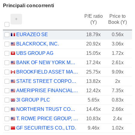
Principali concorrenti
P/E ratio
Price to
(Y)
Book (Y)
EURAZEO SE
18.79x
0.56x
BLACKROCK, INC.
20.92x
3.06x
UBS GROUP AG
15.05x
1.72x
BANK OF NEW YORK MELLON CORPORATION (THE)
17.24x
2.61x
BROOKFIELD ASSET MANAGEMENT LTD.
25.75x
9.09x
STATE STREET CORPORATION
13.82x
2x
AMERIPRISE FINANCIAL, INC.
12.42x
7.35x
3I GROUP PLC
5.65x
0.83x
NORTHERN TRUST CORPORATION
14.45x
2.66x
T. ROWE PRICE GROUP, INC.
10.83x
2.4x
GF SECURITIES CO., LTD.
9.46x
1.02x