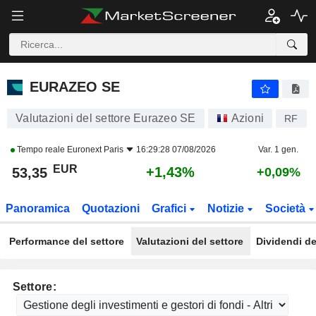
EURAZEO SE
53,35
€
+1,43%
EURAZEO SE
Valutazioni del settore Eurazeo SE
Azioni
RF
Tempo reale
Euronext Paris
16:29:28 07/08/2026
Var. 1 gen.
EUR
+1,43%
53,35
+0,09%
Panoramica
Quotazioni
Grafici
Notizie
Società
Performance del settore
Valutazioni del settore
Dividendi de
Settore: