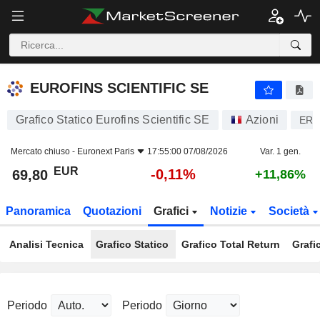
EUROFINS SCIENTIFIC SE
69,80
€
-0,11%
EUROFINS SCIENTIFIC SE
Grafico Statico Eurofins Scientific SE
Azioni
ERF
Mercato chiuso -
Euronext Paris
17:55:00 07/08/2026
Var. 1 gen.
EUR
-0,11%
69,80
+11,86%
Panoramica
Quotazioni
Grafici
Notizie
Società
Analisi Tecnica
Grafico Statico
Grafico Total Return
Grafi
Periodo
Periodo