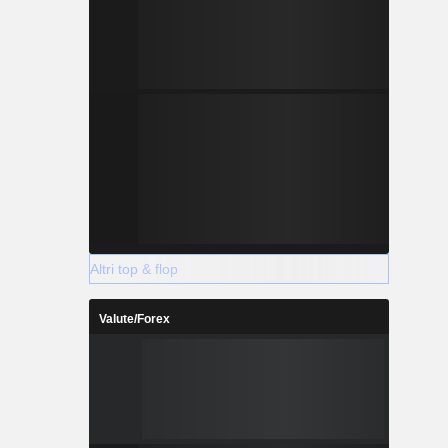
Altri top & flop
Valute/Forex