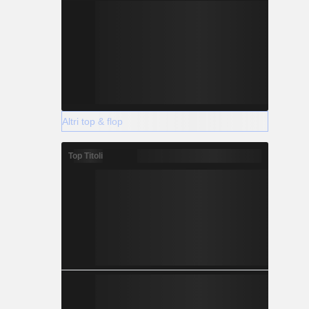
Altri top & flop
Top Titoli