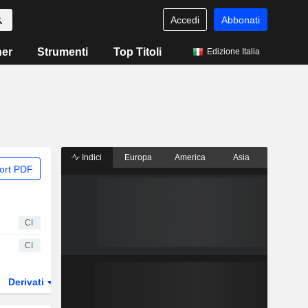
Accedi
Abbonati
ner
Strumenti
Top Titoli
Edizione Italia
Indici
Europa
America
Asia
ort PDF
CI
CI
Derivati
ETF