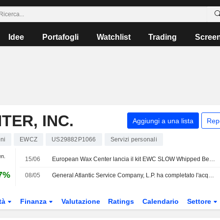
Idee
Portafogli
Watchlist
Trading
Scree
ER, INC.
Aggiungi a una lista
Rep
ni
EWCZ
US29882P1066
Servizi personali
en.
15/06
European Wax Center lancia il kit EWC SLOW Whipped Berry con un prodotto per il corpo a base di un'alternativa al retinolo
67%
08/05
General Atlantic Service Company, L.P. ha completato l'acquisizione della rimanente quota del 57,7% in European Wax Center, Inc. (NasdaqGS:EWCZ) da BlackRock, Inc. (NYSE:BLK), Hilary L. Shane, Ararat Capital Management, LP, EWC Management Holdco, LLC e altri soci.
tà
Finanza
Valutazione
Ratings
Calendario
Settore