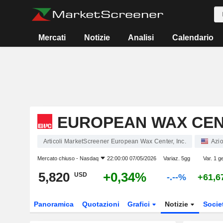
Mercati
Notizie
Analisi
Calendario
EUROPEAN WAX CENT
Articoli MarketScreener European Wax Center, Inc.
Azio
Mercato chiuso -
Nasdaq
22:00:00 07/05/2026
Variaz. 5gg
Var. 1 g
5,820
+0,34%
USD
-.--%
+61,
Panoramica
Quotazioni
Grafici
Notizie
Socie