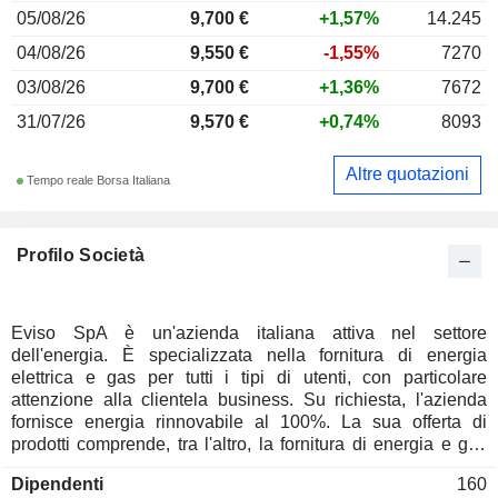
05/08/26
9,700 €
+1,57%
14.245
04/08/26
9,550 €
-1,55%
7270
03/08/26
9,700 €
+1,36%
7672
31/07/26
9,570 €
+0,74%
8093
Altre quotazioni
Tempo reale Borsa Italiana
Profilo Società
Eviso SpA è un'azienda italiana attiva nel settore
dell'energia. È specializzata nella fornitura di energia
elettrica e gas per tutti i tipi di utenti, con particolare
attenzione alla clientela business. Su richiesta, l'azienda
fornisce energia rinnovabile al 100%. La sua offerta di
prodotti comprende, tra l'altro, la fornitura di energia e gas
per clienti privati e aziendali, soluzioni di mobilità e
Dipendenti
160
risparmio elettrico e una piattaforma basata sull'intelligenza