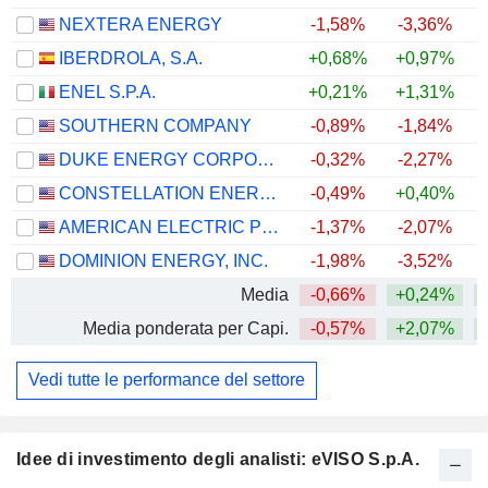
NEXTERA ENERGY
-1,58%
-3,36%
+
IBERDROLA, S.A.
+0,68%
+0,97%
+
ENEL S.P.A.
+0,21%
+1,31%
+
SOUTHERN COMPANY
-0,89%
-1,84%
DUKE ENERGY CORPORATION
-0,32%
-2,27%
CONSTELLATION ENERGY CORPORATION
-0,49%
+0,40%
AMERICAN ELECTRIC POWER COMPANY, INC.
-1,37%
-2,07%
+
DOMINION ENERGY, INC.
-1,98%
-3,52%
+
Media
-0,66%
+0,24%
+
Media ponderata per Capi.
-0,57%
+2,07%
+
Vedi tutte le performance del settore
Idee di investimento degli analisti: eVISO S.p.A.