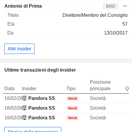
Antonio di Prima
BRD
Direttore/Membro del Consiglio
57
13/10/2017
Altri insider
Ultime transazioni degli insider
Posizione
Data
Insider
Tipo
principale
Qua
16/02/26
Pandora SS
Società
Vendi
16/02/26
Pandora SS
Società
Vendi
16/02/26
Pandora SS
Società
Vendi