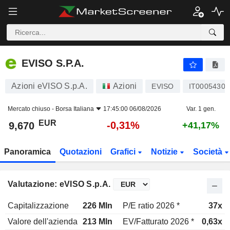
EVISO S.P.A.
9,670
€
-0,31%
EVISO S.P.A.
Azioni eVISO S.p.A.
Azioni
EVISO
IT00054309
Mercato chiuso -
Borsa Italiana
17:45:00 06/08/2026
Var. 1 gen.
EUR
-0,31%
9,670
+41,17%
Panoramica
Quotazioni
Grafici
Notizie
Società
Valutazione: eVISO S.p.A.
Capitalizzazione
226 Mln
P/E ratio 2026 *
37x
Valore dell'azienda
213 Mln
EV/Fatturato 2026 *
0,63x