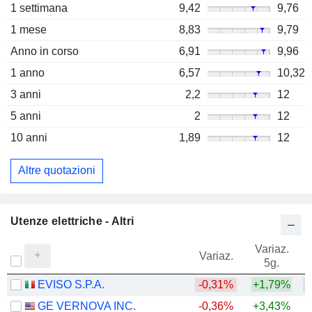
1 settimana
9,42
9,76
1 mese
8,83
9,79
Anno in corso
6,91
9,96
1 anno
6,57
10,32
3 anni
2,2
12
5 anni
2
12
10 anni
1,89
12
Altre quotazioni
Utenze elettriche - Altri
Variaz.
V
Variaz.
5g.
EVISO S.P.A.
-0,31%
+1,79%
GE VERNOVA INC.
-0,36%
+3,43%
+