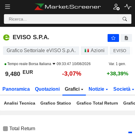
EVISO S.P.A.
9,480
€
-3,07%
EVISO S.P.A.
Grafico Settoriale eVISO S.p.A.
Azioni
EVISO
Tempo reale
Borsa Italiana
09:33:47 10/08/2026
Var. 1 gen.
EUR
-3,07%
9,480
+38,39%
Panoramica
Quotazioni
Grafici
Notizie
Società
Analisi Tecnica
Grafico Statico
Grafico Total Return
Grafi
Total Return