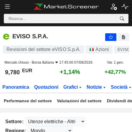
EVISO S.P.A.
9,780
€
+1,14%
EVISO S.P.A.
Revisioni del settore eVISO S.p.A.
Azioni
EVISO
Mercato chiuso -
Borsa Italiana
17:45:00 07/08/2026
Var. 1 gen.
EUR
+1,14%
9,780
+42,77%
Panoramica
Quotazioni
Grafici
Notizie
Società
Performance del settore
Valutazioni del settore
Dividendi de
Settore:
Regione: