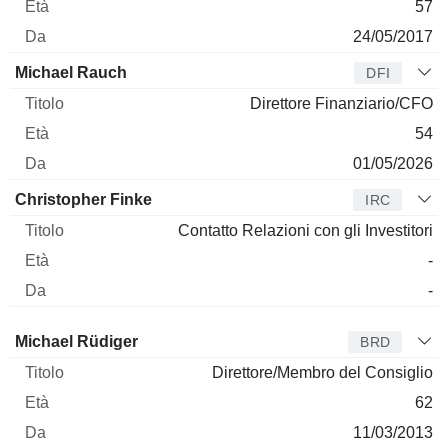
57
24/05/2017
Michael Rauch
DFI
Direttore Finanziario/CFO
54
01/05/2026
Christopher Finke
IRC
Contatto Relazioni con gli Investitori
-
-
Amministratore
Titolo
Età
Da
Michael Rüdiger
BRD
Direttore/Membro del Consiglio
62
11/03/2013