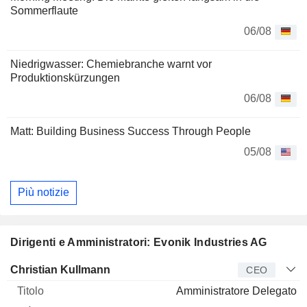
Sommerflaute
06/08
Niedrigwasser: Chemiebranche warnt vor
Produktionskürzungen
06/08
Matt: Building Business Success Through People
05/08
Più notizie
Dirigenti e Amministratori: Evonik Industries AG
Manager
Titolo
Età
Da
Christian Kullmann
CEO
Amministratore Delegato