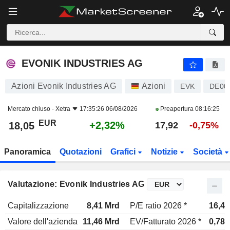
EVONIK INDUSTRIES AG
18,05
€
+2,32%
EVONIK INDUSTRIES AG
Azioni Evonik Industries AG
Azioni
EVK
DE00
Mercato chiuso -
Xetra
17:35:26 06/08/2026
Preapertura
08:16:25
EUR
+2,32%
18,05
17,92
-0,75%
Panoramica
Quotazioni
Grafici
Notizie
Società
Valutazione: Evonik Industries AG
Capitalizzazione
8,41 Mrd
P/E ratio 2026 *
16,4x
Valore dell'azienda
11,46 Mrd
EV/Fatturato 2026 *
0,78x