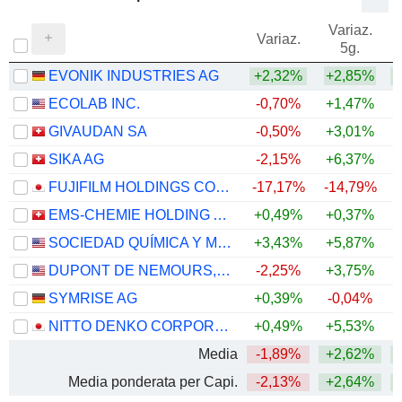
Variaz.
V
Variaz.
5g.
EVONIK INDUSTRIES AG
+2,32%
+2,85%
ECOLAB INC.
-0,70%
+1,47%
GIVAUDAN SA
-0,50%
+3,01%
SIKA AG
-2,15%
+6,37%
FUJIFILM HOLDINGS CORPORATION
-17,17%
-14,79%
EMS-CHEMIE HOLDING AG
+0,49%
+0,37%
+
SOCIEDAD QUÍMICA Y MINERA DE CHILE S.A.
+3,43%
+5,87%
+
DUPONT DE NEMOURS, INC.
-2,25%
+3,75%
SYMRISE AG
+0,39%
-0,04%
+
NITTO DENKO CORPORATION
+0,49%
+5,53%
Media
-1,89%
+2,62%
+
Media ponderata per Capi.
-2,13%
+2,64%
+