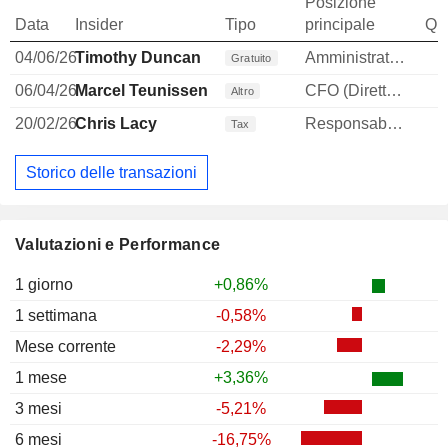
Posizione
Data
Insider
Tipo
principale
Qua
04/06/26
Timothy Duncan
Amministratore
Gratuito
06/04/26
Marcel Teunissen
CFO (Direttore finanziario)
Altro
20/02/26
Chris Lacy
Responsabile affari legali
Tax
Storico delle transazioni
Valutazioni e Performance
1 giorno
+0,86%
1 settimana
-0,58%
Mese corrente
-2,29%
1 mese
+3,36%
3 mesi
-5,21%
6 mesi
-16,75%