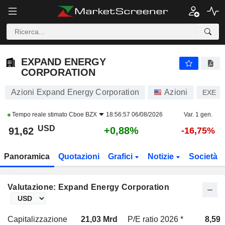
EXPAND ENERGY CORPORATION
91,62
$
+0,88%
EXPAND ENERGY
CORPORATION
Azioni Expand Energy Corporation
Azioni
EXE
Tempo reale stimato
Cboe BZX
18:56:57 06/08/2026
Var. 1 gen.
USD
+0,88%
91,62
-16,75%
Panoramica
Quotazioni
Grafici
Notizie
Società
Valutazione: Expand Energy Corporation
Capitalizzazione
21,03 Mrd
P/E ratio 2026 *
8,59x