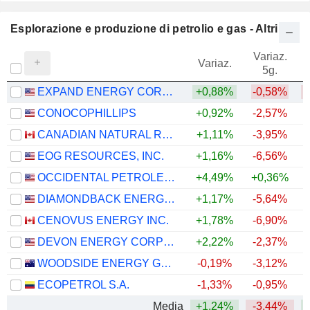
Esplorazione e produzione di petrolio e gas - Altri
Variaz.
V
Variaz.
5g.
EXPAND ENERGY CORPORATION
+0,88%
-0,58%
CONOCOPHILLIPS
+0,92%
-2,57%
+
CANADIAN NATURAL RESOURCES LIMITED
+1,11%
-3,95%
+
EOG RESOURCES, INC.
+1,16%
-6,56%
+
OCCIDENTAL PETROLEUM CORPORATION
+4,49%
+0,36%
+
DIAMONDBACK ENERGY, INC.
+1,17%
-5,64%
+
CENOVUS ENERGY INC.
+1,78%
-6,90%
+
DEVON ENERGY CORPORATION
+2,22%
-2,37%
+
WOODSIDE ENERGY GROUP LTD
-0,19%
-3,12%
+
ECOPETROL S.A.
-1,33%
-0,95%
+
Media
+1,24%
-3,44%
+