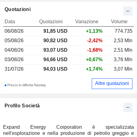
Quotazioni
Data
Quotazioni
Variazione
Volume
06/08/26
91,85
USD
+1,13%
774.735
05/08/26
90,82 USD
-2,42%
2,53 Mln
04/08/26
93,07 USD
-1,68%
2,51 Mln
03/08/26
94,66 USD
+0,67%
3,76 Mln
31/07/26
94,03 USD
+1,74%
3,07 Mln
Altre quotazioni
Prezzo in differita Nasdaq
Profilo Società
Expand Energy Corporation è specializzata
nell'esplorazione e nella produzione di petrolio greggio e