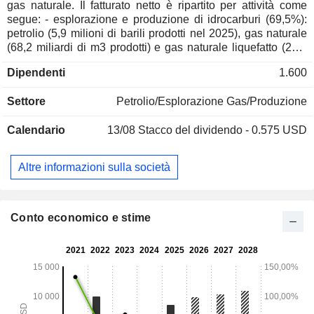
gas naturale. Il fatturato netto è ripartito per attività come
segue: - esplorazione e produzione di idrocarburi (69,5%):
petrolio (5,9 milioni di barili prodotti nel 2025), gas naturale
(68,2 miliardi di m3 prodotti) e gas naturale liquefatto (29,6
milioni di barili prodotti). - vendita di idrocarburi (26%); - altro
Dipendenti
1.600
(4,5%).
Settore
Petrolio/Esplorazione Gas/Produzione
Calendario
13/08
Stacco del dividendo - 0.575 USD
Altre informazioni sulla società
Conto economico e stime