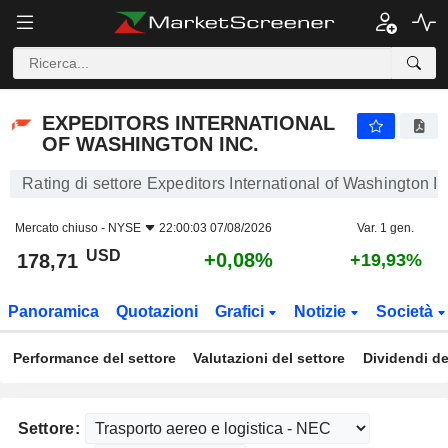
EXPEDITORS INTERNATIONAL OF WASHINGTON INC.
178,71
$
+0,08%
EXPEDITORS INTERNATIONAL
OF WASHINGTON INC.
Rating di settore Expeditors International of Washington In
Mercato chiuso -
NYSE
22:00:03 07/08/2026
Var. 1 gen.
USD
+0,08%
178,71
+19,93%
Panoramica
Quotazioni
Grafici
Notizie
Società
Performance del settore
Valutazioni del settore
Dividendi de
Settore: