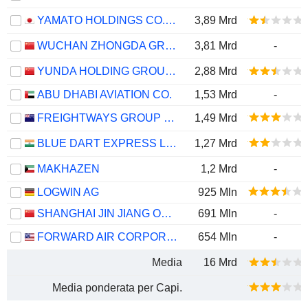
YAMATO HOLDINGS CO., LTD.
3,89 Mrd
WUCHAN ZHONGDA GROUP CO.,LTD.
3,81 Mrd
-
YUNDA HOLDING GROUP CO., LTD.
2,88 Mrd
ABU DHABI AVIATION CO.
1,53 Mrd
-
FREIGHTWAYS GROUP LIMITED
1,49 Mrd
BLUE DART EXPRESS LIMITED
1,27 Mrd
MAKHAZEN
1,2 Mrd
-
LOGWIN AG
925 Mln
SHANGHAI JIN JIANG ONLINE NETWORK SERVICE CO., LTD.
691 Mln
-
FORWARD AIR CORPORATION
654 Mln
-
Media
16 Mrd
Media ponderata per Capi.