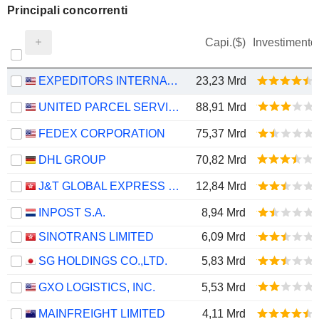
Principali concorrenti
Capi.($)
Investimento
EXPEDITORS INTERNATIONAL OF WASHINGTON INC.
23,23 Mrd
UNITED PARCEL SERVICE, INC.
88,91 Mrd
FEDEX CORPORATION
75,37 Mrd
DHL GROUP
70,82 Mrd
J&T GLOBAL EXPRESS LIMITED
12,84 Mrd
INPOST S.A.
8,94 Mrd
SINOTRANS LIMITED
6,09 Mrd
SG HOLDINGS CO.,LTD.
5,83 Mrd
GXO LOGISTICS, INC.
5,53 Mrd
MAINFREIGHT LIMITED
4,11 Mrd