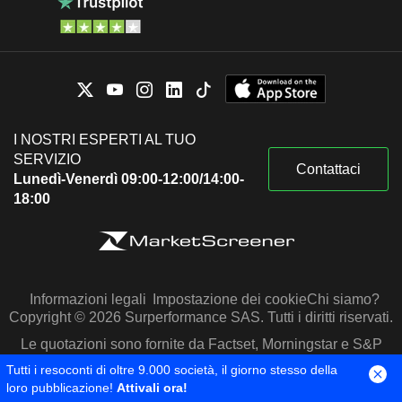
I NOSTRI ESPERTI AL TUO
SERVIZIO
Contattaci
Lunedì-Venerdì 09:00-12:00/14:00-
18:00
Informazioni legali
Impostazione dei cookie
Chi siamo?
Copyright © 2026 Surperformance SAS. Tutti i diritti riservati.
Le quotazioni sono fornite da Factset, Morningstar e S&P
Capital IQ
Tutti i resoconti di oltre 9.000 società, il giorno stesso della
loro pubblicazione!
Attivali ora!