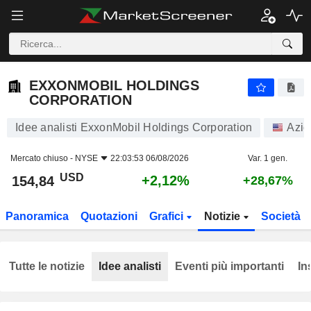
EXXONMOBIL HOLDINGS CORPORATION
154,84
$
+2,12%
EXXONMOBIL HOLDINGS
CORPORATION
Idee analisti ExxonMobil Holdings Corporation
Azio
Mercato chiuso -
NYSE
22:03:53 06/08/2026
Var. 1 gen.
USD
+2,12%
154,84
+28,67%
Panoramica
Quotazioni
Grafici
Notizie
Società
Tutte le notizie
Idee analisti
Eventi più importanti
In