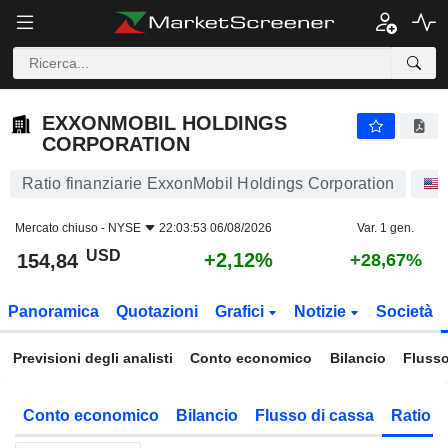
EXXONMOBIL HOLDINGS CORPORATION
154,84
$
+2,12%
EXXONMOBIL HOLDINGS
CORPORATION
Ratio finanziarie ExxonMobil Holdings Corporation
Mercato chiuso -
NYSE
22:03:53 06/08/2026
Var. 1 gen.
USD
+2,12%
154,84
+28,67%
Panoramica
Quotazioni
Grafici
Notizie
Società
Previsioni degli analisti
Conto economico
Bilancio
Flusso
Conto economico
Bilancio
Flusso di cassa
Ratio f