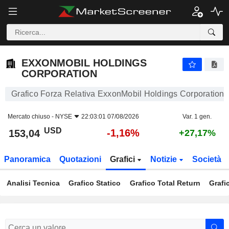
EXXONMOBIL HOLDINGS CORPORATION
153,04
$
-1,16%
EXXONMOBIL HOLDINGS
CORPORATION
Grafico Forza Relativa ExxonMobil Holdings Corporation
Mercato chiuso -
NYSE
22:03:01 07/08/2026
Var. 1 gen.
USD
-1,16%
153,04
+27,17%
Panoramica
Quotazioni
Grafici
Notizie
Società
Analisi Tecnica
Grafico Statico
Grafico Total Return
Grafi